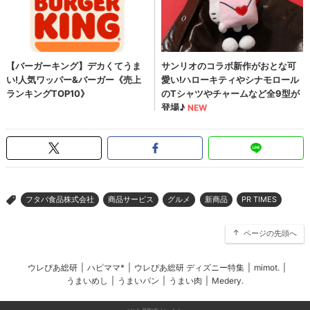
フタバ食品株式会社
商品サービス
グルメ
新商品
PR TIMES
>
ページの先頭へ
ウレぴあ総研
|
ハピママ*
|
ウレぴあ総研 ディズニー特集
|
mimot.
|
うまいめし
|
うまいパン
|
うまい肉
|
Medery.