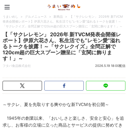
うまいめし
うまいめし
>
グルメニュース
>
新商品
>
【「サクレレモン」 2026年 新TVCM
発表会開催レポート】伊原六花さん、私生活でも“レモン愛”溢れるトークを披露！～
「サクレクイズ」全問正解で120cm超の巨大スプーン贈呈に「玄関に飾ります！」～
【「サクレレモン」 2026年 新TVCM発表会開催レ
ポート】伊原六花さん、私生活でも“レモン愛”溢れ
るトークを披露！～「サクレクイズ」全問正解で
120cm超の巨大スプーン贈呈に「玄関に飾りま
す！」～
フタバ食品株式会社
2026.5.19 18:00配信
～サクレ、夏を先取りする爽やかな新TVCMを初公開～
1945年の創業以来、「おいしさと楽しさ、安全と安心」を追
求し、お客様の立場に立った商品とサービスの提供に努めてき