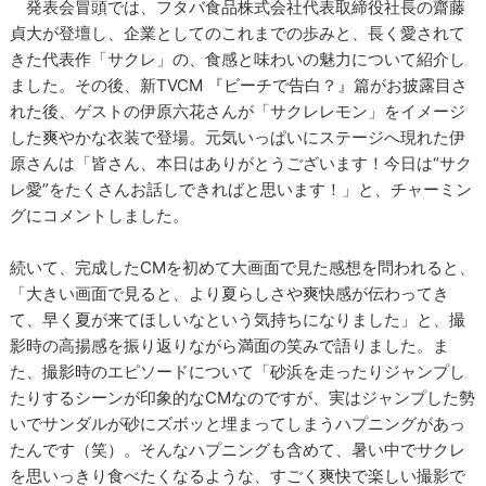
発表会冒頭では、フタバ食品株式会社代表取締役社長の齋藤
貞大が登壇し、企業としてのこれまでの歩みと、長く愛されて
きた代表作「サクレ」の、食感と味わいの魅力について紹介し
ました。その後、新TVCM 『ビーチで告白？』篇がお披露目さ
れた後、ゲストの伊原六花さんが「サクレレモン」をイメージ
した爽やかな衣装で登場。元気いっぱいにステージへ現れた伊
原さんは「皆さん、本日はありがとうございます！今日は“サク
レ愛”をたくさんお話しできればと思います！」と、チャーミン
グにコメントしました。
続いて、完成したCMを初めて大画面で見た感想を問われると、
「大きい画面で見ると、より夏らしさや爽快感が伝わってき
て、早く夏が来てほしいなという気持ちになりました」と、撮
影時の高揚感を振り返りながら満面の笑みで語りました。ま
た、撮影時のエピソードについて「砂浜を走ったりジャンプし
たりするシーンが印象的なCMなのですが、実はジャンプした勢
いでサンダルが砂にズボッと埋まってしまうハプニングがあっ
たんです（笑）。そんなハプニングも含めて、暑い中でサクレ
を思いっきり食べたくなるような、すごく爽快で楽しい撮影で