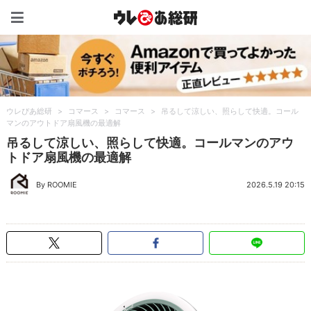
ウレぴあ総研（うれぴあ）
ウレぴあ総研
>
コマース
>
コマース
>
吊るして涼しい、照らして快適。コール
マンのアウトドア扇風機の最適解
吊るして涼しい、照らして快適。コールマンのアウ
トドア扇風機の最適解
By ROOMIE
2026.5.19 20:15