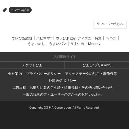
コマース記事
>
ページの先頭へ
ウレぴあ総研
|
ハピママ*
|
ウレぴあ総研 ディズニー特集
|
mimot.
|
うまいめし
|
うまいパン
|
うまい肉
|
Medery.
ぴあ関連サイト
チケットぴあ
ぴあ(アプリ&Web)
会社案内
プライバシーポリシー
アクセスデータの利用・著作権等
外部送信ポリシー
広告出稿・お取り組みのご相談・情報掲載・その他お問い合わせ
一般の読者の方・ユーザーの方からのお問い合わせ
Copyright (C) PIA Corporation. All Rights Reserved.