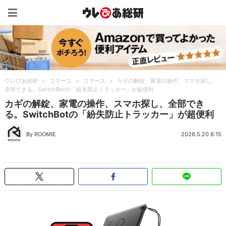
ウレぴあ総研（うれぴあ）
ウレぴあ総研
>
コマース
>
コマース
>
カギの解錠、家電の操作、スマホ探し、
全部できる。SwitchBotの「紛失防止トラッカー」が超便利
カギの解錠、家電の操作、スマホ探し、全部でき
る。SwitchBotの「紛失防止トラッカー」が超便利
By ROOMIE
2026.5.20 8:15