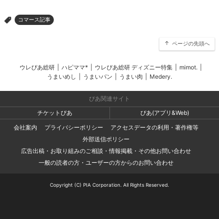
コマース記事
>
ページの先頭へ
ウレぴあ総研
|
ハピママ*
|
ウレぴあ総研 ディズニー特集
|
mimot.
|
うまいめし
|
うまいパン
|
うまい肉
|
Medery.
ぴあ関連サイト
チケットぴあ
ぴあ(アプリ&Web)
会社案内
プライバシーポリシー
アクセスデータの利用・著作権等
外部送信ポリシー
広告出稿・お取り組みのご相談・情報掲載・その他お問い合わせ
一般の読者の方・ユーザーの方からのお問い合わせ
Copyright (C) PIA Corporation. All Rights Reserved.