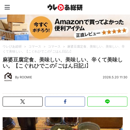
ウレぴあ総研（うれぴあ）
ウレぴあ総研
>
コマース
>
コマース
>
麻婆豆腐定食、美味しい、美味しい、辛
くて美味しい。【こぐれひでこの｢ごはん日記｣】
麻婆豆腐定食、美味しい、美味しい、辛くて美味し
い。【こぐれひでこの｢ごはん日記｣】
By ROOMIE
2026.5.20 11:30