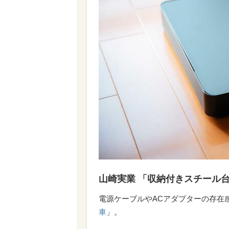
山崎実業 「収納付きスチール台車 
電源ケーブルやACアダプターの存在
車
」。