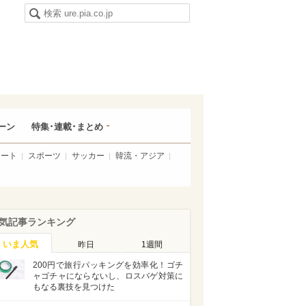
ーン
特集･連載･まとめ
アート
スポーツ
サッカー
韓流・アジア
気記事ランキング
いま人気
昨日
1週間
200円で旅行パッキングを効率化！ゴチ
ャゴチャにならないし、ロスバゲ対策に
もなる裏技を見つけた