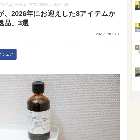
2
8アイテムから選ぶ「本当に感動した逸品」3選
、2026年にお迎えした8アイテムか
逸品」3選
3
2026.5.20 13:30
4
kでシェア
5