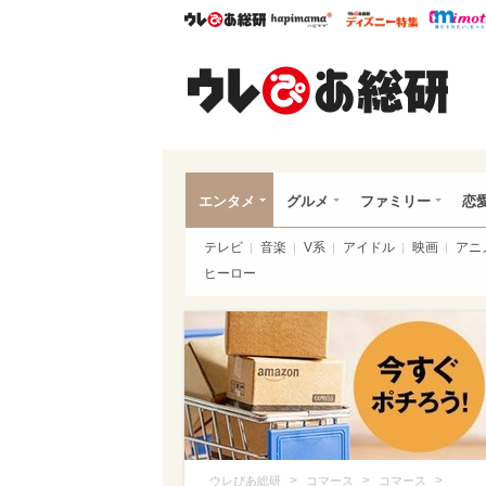
ウレぴあ総研
ハピママ*
ウレぴあ
ウレ
エンタメ
グルメ
ファミリー
恋
テレビ
音楽
V系
アイドル
映画
アニ
ヒーロー
>
>
>
ウレぴあ総研
コマース
コマース