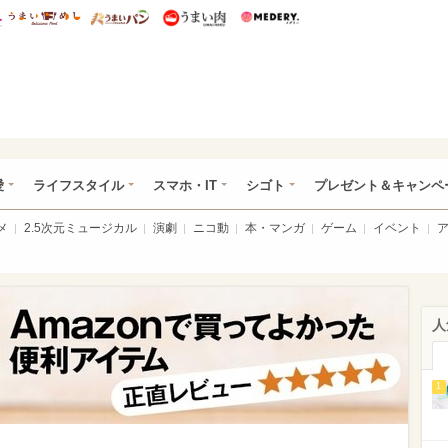
総研 ディズニー特集
mimot.
うまいめし
うまいパン
うまい肉
Medery.
ぴあ総研（うれぴあ）
愛
ライフスタイル
スマホ・IT
シゴト
プレゼント＆キャンペ
メ
2.5次元ミュージカル
演劇
ニコ動
本・マンガ
ゲーム
イベント
人
1