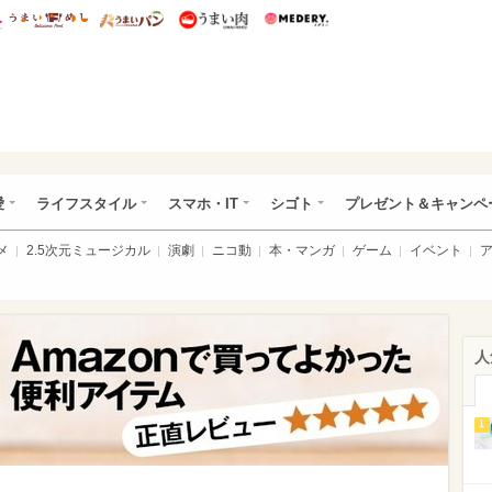
総研 ディズニー特集
mimot.
うまいめし
うまいパン
うまい肉
Medery.
ぴあ総研（うれぴあ）
愛
ライフスタイル
スマホ・IT
シゴト
プレゼント＆キャンペ
メ
2.5次元ミュージカル
演劇
ニコ動
本・マンガ
ゲーム
イベント
人
1