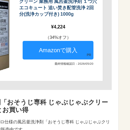
クリーン 業務用 風呂釜洗浄剤 １つ穴
エコキュート 追い焚き配管洗浄 2回
分(洗浄カップ付き) 1000g
4,224
（34%オフ）
PR
最終情報確認日：2026/05/20
「おそうじ専科 じゃぶじゃぶクリー
とお買い得
ロ仕様の風呂釜洗浄剤「おそうじ専科 じゃぶじゃぶクリ
で販売中です。