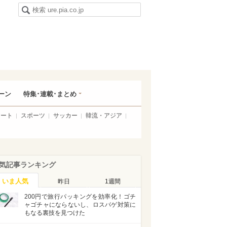
ーン
特集･連載･まとめ
アート
スポーツ
サッカー
韓流・アジア
気記事ランキング
いま人気
昨日
1週間
200円で旅行パッキングを効率化！ゴチ
ャゴチャにならないし、ロスバゲ対策に
もなる裏技を見つけた