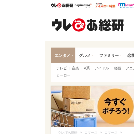
ウレぴあ総研
ハピママ*
ウレぴあ
ウレ
エンタメ
グルメ
ファミリー
恋
テレビ
音楽
V系
アイドル
映画
アニ
ヒーロー
>
>
>
ウレぴあ総研
コマース
コマース