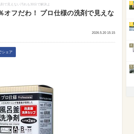
2
洗剤で見えない汚れも30分で解決よ
％オフだわ！ プロ仕様の洗剤で見えな
3
2026.5.20 15:15
4
kでシェア
5