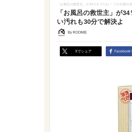
「お風呂の救世主」が34％オフだわ！ プロ仕様の
「お風呂の救世主」が34
い汚れも30分で解決よ
By ROOMIE
Xでシェア
Faceboo