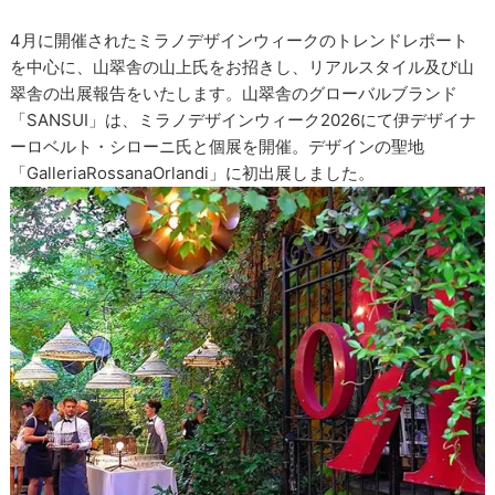
4月に開催されたミラノデザインウィークのトレンドレポート
を中心に、山翠舎の山上氏をお招きし、リアルスタイル及び山
翠舎の出展報告をいたします。山翠舎のグローバルブランド
「SANSUI」は、ミラノデザインウィーク2026にて伊デザイナ
ーロベルト・シローニ氏と個展を開催。デザインの聖地
「GalleriaRossanaOrlandi」に初出展しました。