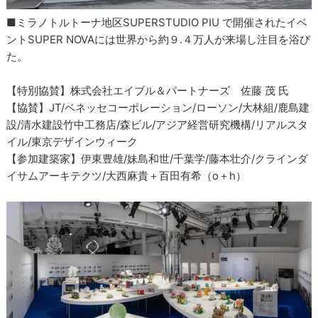
■ミラノトルトーナ地区SUPERSTUDIO PIU で開催されたイベ
ントSUPER NOVAには世界から約９.４万人が来場し注目を浴び
た。
【特別協賛】株式会社エイブル＆パートナーズ 佐藤 茂 氏
【協賛】JT/ベネッセコーポレーション/ローソン/大林組/鹿島建
設/清水建設竹中工務店/森ビル/アジア経営研究機構/リアルスタ
イル/東京デザインウィーク
【参加建築家】伊東豊雄/妹島和世/千葉学/藤本壮介/クラインダ
イサムアーキテクツ/大西麻貴＋百田有希（o＋h）