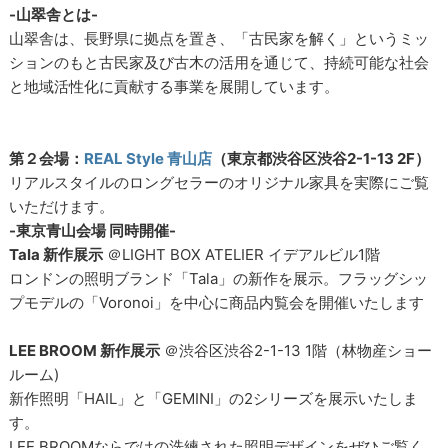
-山翠舎とは-
山翠舎は、長野県に拠点を置き、「古民家を解く」というミッ
ションのもと古民家及び古木の活用を通じて、持続可能な社会
と地域活性化に貢献する事業を展開しています。
第２会場：
REAL Style 青山店
（東京都渋谷区渋谷2-1-13 2F）
リアルスタイルのロングセラーのオリジナル家具を実際にご覧
いただけます。
-東京青山会場 同時開催-
Tala 新作展示
＠LIGHT BOX ATELIER イデアルビル1階
ロンドンの照明ブランド「Tala」の新作を展示。フラッグシッ
プモデルの「Voronoi」を中心に商品内覧会を開催いたします
LEE BROOM 新作展示
＠渋谷区渋谷2-1-13 1階（林物産ショー
ルーム)
新作照明「HAIL」と「GEMINI」の2シリーズを展示いたしま
す。
LEE BROOMならではの洗練された照明デザインをぜひご覧く