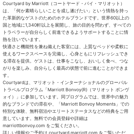
Courtyard by Marriott（コートヤード・バイ・マリオット）
は、「何か素晴らしいことを成し遂げたい」という情熱を持っ
た革新的なゲストのためのホテルブランドです。世界60以上の
国と地域に1,340軒以上を展開し、旅の目的を問わず、すべての
トラベラーが自分らしく前進できるようサポートすることに情
熱を注いでいます。
快適さと機能性を兼ね備えた客室には、上質なベッドや柔軟に
使えるワークスペースを完備し、心身ともにリフレッシュでき
る滞在を提供。ゲストは、仕事をこなし、おいしく食べ、つな
がりを楽しみ、自分らしく最高の状態で前に進むことができま
す。
Courtyardは、マリオット・インターナショナルのグローバル
トラベルプログラム「Marriott Bonvoy(R)（マリオット ボンヴ
ォイ）」に参加しています。同プログラムでは、世界中の魅力
的なブランドでの滞在や、「Marriott Bonvoy Moments」での
特別な体験、無料宿泊やエリートステータスなどの特典をご用
意しています。無料での会員登録や詳細は
marriottbonvoy.com をご覧ください。
詳しい情報やご予約は courtyard.marriott.com をご覧いただ