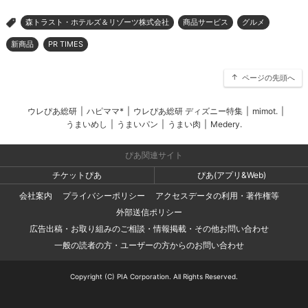
森トラスト・ホテルズ＆リゾーツ株式会社
商品サービス
グルメ
>
新商品
PR TIMES
ページの先頭へ
ウレぴあ総研
|
ハピママ*
|
ウレぴあ総研 ディズニー特集
|
mimot.
|
うまいめし
|
うまいパン
|
うまい肉
|
Medery.
ぴあ関連サイト
チケットぴあ
ぴあ(アプリ&Web)
会社案内
プライバシーポリシー
アクセスデータの利用・著作権等
外部送信ポリシー
広告出稿・お取り組みのご相談・情報掲載・その他お問い合わせ
一般の読者の方・ユーザーの方からのお問い合わせ
Copyright (C) PIA Corporation. All Rights Reserved.