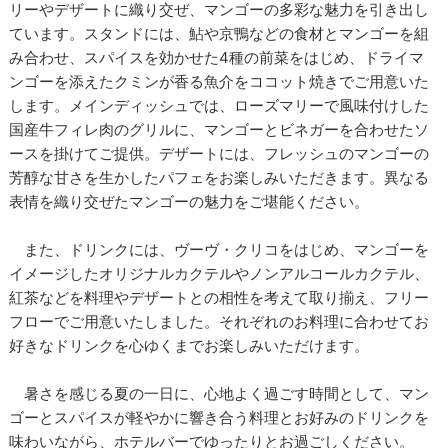
リーやデザートに織り交ぜ、マンゴーの多彩な魅力を引き出し
ています。スタンドには、鮎や京鴨などの食材とマンゴーを組
み合わせ、スパイスを効かせた4種の前菜をはじめ、ドライマ
ンゴーを添えたクミンが香る魚介をココット焼きでご用意いた
します。メインディッシュでは、ローズマリーで風味付けした
国産牛フィレ肉のグリルに、マンゴーとビネガーを合わせたソ
ースを掛けてご提供。デザートには、フレッシュのマンゴーの
芳醇な甘さを生かしたパフェをお楽しみいただきます。異なる
表情を織り交ぜたマンゴーの魅力をご堪能ください。
また、ドリンクには、ヴーヴ・クリコをはじめ、マンゴーを
イメージしたオリジナルカクテルやノンアルコールカクテル、
紅茶などを料理やデザートとの相性を考えて取り揃え、フリー
フローでご用意いたしました。それぞれのお料理に合わせてお
好きなドリンクを心ゆくまでお楽しみいただけます。
暑さを感じる夏の一日に、心地よく過ごす時間として、マン
ゴーとスパイスが軽やかに響き合う料理とお好みのドリンクを
味わいながら、ホテルバーでゆったりとお過ごしください。