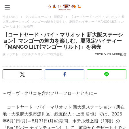
うまいめし
うまいめし
>
グルメニュース
>
新商品
>
【コートヤード・バイ・マリオット 新
大阪ステーション】マンゴーの魅力を楽しむ、夏限定ハイティー「MANGO LILT(マン
ゴー リルト)」を発売
【コートヤード・バイ・マリオット 新大阪ステーシ
ョン】マンゴーの魅力を楽しむ、夏限定ハイティー
「MANGO LILT(マンゴー リルト)」を発売
森トラスト・ホテルズ＆リゾーツ株式会社
2026.5.20 14:00配信
～ヴーヴ・クリコを含むフリーフローとともに～
コートヤード・バイ・マリオット 新大阪ステーション（所在
地：大阪府大阪市淀川区、総支配人：上田 哲也）では、2026
年6月1日(月)～8月31日(月)の期間、ホテル最上階（19階）の
「Bar19(バー ナインティーン)」にて、前菜からデザートまでマ