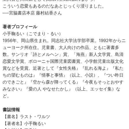
こういう恋愛もあるのだなあとじっくり浸りました。
──宮脇書店本店 藤村結香さん
著者プロフィール
小手鞠るい（こでまり・るい）
1956年、岡山県生まれ。同志社大学法学部卒業。1992年からニ
ューヨーク州在住。児童書、大人向けの作品、ともに著書多
数。サンリオ「詩とメルヘン」賞、「海燕」新人文学賞、島清
恋愛文学賞、ボローニャ国際児童図書賞、小学館児童出版文化
賞などを受賞。近著として『女性失格』『乱れる海よ』『私た
ちの望むものは』『情事と事情』（以上、小説）、『つい昨日
のできごと』『空から森が降ってくる』『今夜もそっとおやす
みなさい』『愛の人 やなせたかし』（以上、エッセイ集）な
ど。
書誌情報
【書名】ラスト・ワルツ
【著者名】小手鞠るい