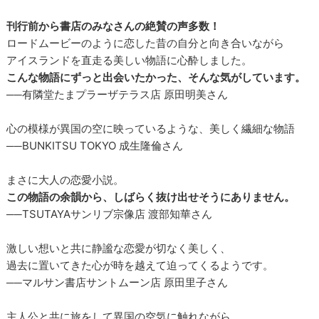
刊行前から書店のみなさんの絶賛の声多数！
ロードムービーのように恋した昔の自分と向き合いながら
アイスランドを直走る美しい物語に心酔しました。
こんな物語にずっと出会いたかった、そんな気がしています。
──有隣堂たまプラーザテラス店 原田明美さん
心の模様が異国の空に映っているような、美しく繊細な物語
──BUNKITSU TOKYO 成生隆倫さん
まさに大人の恋愛小説。
この物語の余韻から、しばらく抜け出せそうにありません。
──TSUTAYAサンリブ宗像店 渡部知華さん
激しい想いと共に静謐な恋愛が切なく美しく、
過去に置いてきた心が時を越えて迫ってくるようです。
──マルサン書店サントムーン店 原田里子さん
主人公と共に旅をして異国の空気に触れながら、