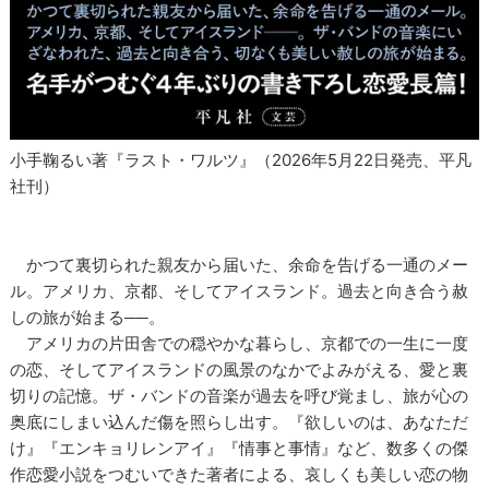
小手鞠るい著『ラスト・ワルツ』（2026年5月22日発売、平凡
社刊）
かつて裏切られた親友から届いた、余命を告げる一通のメー
ル。アメリカ、京都、そしてアイスランド。過去と向き合う赦
しの旅が始まる──。
アメリカの片田舎での穏やかな暮らし、京都での一生に一度
の恋、そしてアイスランドの風景のなかでよみがえる、愛と裏
切りの記憶。ザ・バンドの音楽が過去を呼び覚まし、旅が心の
奥底にしまい込んだ傷を照らし出す。『欲しいのは、あなただ
け』『エンキョリレンアイ』『情事と事情』など、数多くの傑
作恋愛小説をつむいできた著者による、哀しくも美しい恋の物