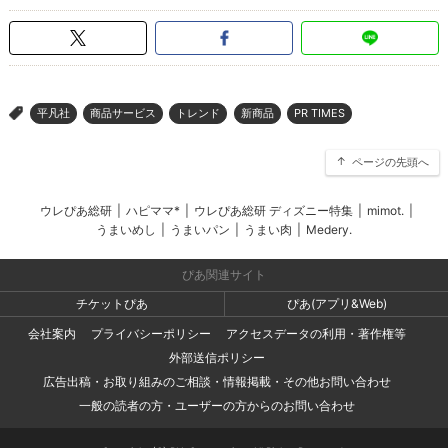
平凡社
商品サービス
トレンド
新商品
PR TIMES
>
ページの先頭へ
ウレぴあ総研
|
ハピママ*
|
ウレぴあ総研 ディズニー特集
|
mimot.
|
うまいめし
|
うまいパン
|
うまい肉
|
Medery.
ぴあ関連サイト
チケットぴあ
ぴあ(アプリ&Web)
会社案内
プライバシーポリシー
アクセスデータの利用・著作権等
外部送信ポリシー
広告出稿・お取り組みのご相談・情報掲載・その他お問い合わせ
一般の読者の方・ユーザーの方からのお問い合わせ