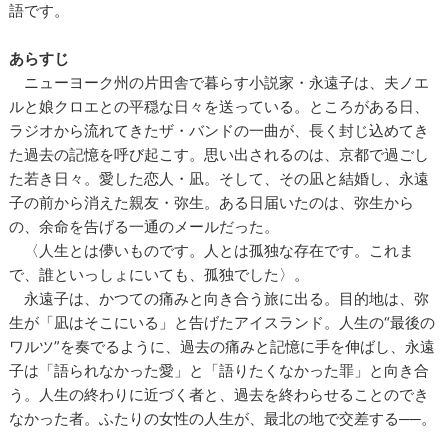
語です。
あらすじ
ニューヨーク州の片田舎で暮らす小説家・永遠子は、夫ノエ
ルと娘クロエとの平穏な日々を送っている。ところがある日、
ラジオから流れてきたザ・バンドの一曲が、長く封じ込めてき
た過去の記憶を呼び起こす。思い出されるのは、京都で過ごし
た若き日々。愛した恋人・凪。そして、その凪と結婚し、永遠
子の前から消えた親友・弥生。ある日届いたのは、弥生から
の、余命を告げる一通のメールだった。
〈人生とは儚いものです。人とは孤独な存在です。これま
で、誰といっしょにいても、孤独でした〉。
永遠子は、かつての痛みと向き合う旅に出る。目的地は、弥
生が「凪はそこにいる」と告げたアイスランド。人生の“最後の
ワルツ”を奏でるように、過去の痛みと記憶に手を伸ばし、永遠
子は「語られなかった愛」と「語りたくなかった罪」と向き合
う。人生の終わりに近づく者と、過去を終わらせることのでき
なかった者。ふたりの女性の人生が、最北の地で交差する──。