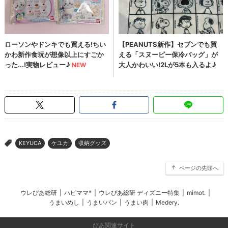
KEYUCA
ケユカ
収納グッズ
>
ページの先頭へ
ウレぴあ総研
|
ハピママ*
|
ウレぴあ総研 ディズニー特集
|
mimot.
|
うまいめし
|
うまいパン
|
うまい肉
|
Medery.
ぴあ関連サイト