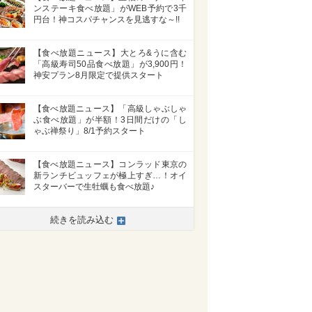
ンステーキ食べ放題」がWEB予約で3千
円台！神コスパチャンスを見逃すな～!!
【食べ放題ニュース】大とろ&うに含む
「高級寿司50品食べ放題」が3,900円！
神安プラン8月限定で提供スタート
【食べ放題ニュース】「高級しゃぶしゃ
ぶ食べ放題」が半額！3日間だけの「し
ゃぶ禅祭り」8/1予約スタート
【食べ放題ニュース】コンラッド東京の
新ランチビュッフェが極上すぎ…！オイ
スターバーで生牡蠣も食べ放題♪
続きを読み込む