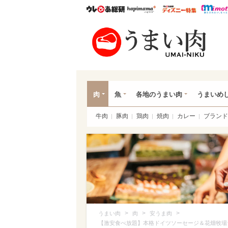
ウレぴあ総研
ハピママ*
ウレぴあ
うま
肉
魚
各地のうまい肉
うまいめ
牛肉
豚肉
鶏肉
焼肉
カレー
ブランド
>
>
>
うまい肉
肉
安うま肉
【激安食べ放題】本格ドイツソーセージ＆花畑牧場