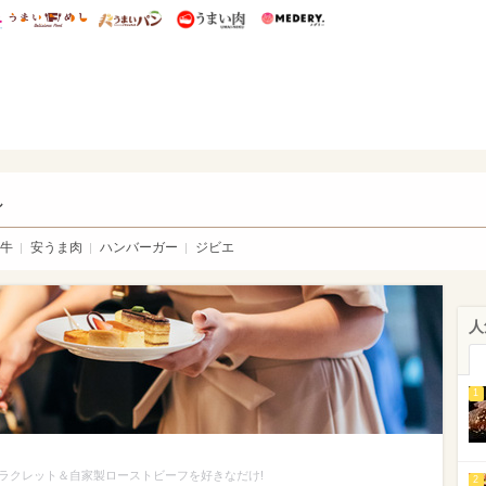
総研 ディズニー特集
mimot.
うまいめし
うまいパン
うまい肉
Medery.
い肉
し
牛
安うま肉
ハンバーガー
ジビエ
人
1
ラクレット＆自家製ローストビーフを好きなだけ!
2