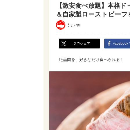
【激安食べ放題】本格ド
＆自家製ローストビーフ
うまい肉
Xでシェア
Faceboo
絶品肉を、好きなだけ食べられる！