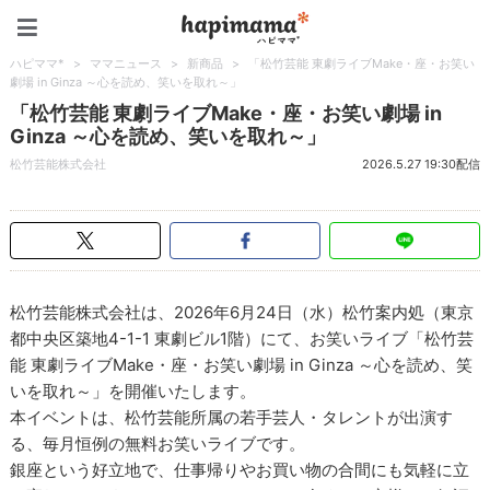
ハピママ*
ハピママ*
>
ママニュース
>
新商品
>
「松竹芸能 東劇ライブMake・座・お笑い
劇場 in Ginza ～心を読め、笑いを取れ～」
「松竹芸能 東劇ライブMake・座・お笑い劇場 in
Ginza ～心を読め、笑いを取れ～」
松竹芸能株式会社
2026.5.27 19:30配信
松竹芸能株式会社は、2026年6月24日（水）松竹案内処（東京
都中央区築地4-1-1 東劇ビル1階）にて、お笑いライブ「松竹芸
能 東劇ライブMake・座・お笑い劇場 in Ginza ～心を読め、笑
いを取れ～」を開催いたします。
本イベントは、松竹芸能所属の若手芸人・タレントが出演す
る、毎月恒例の無料お笑いライブです。
銀座という好立地で、仕事帰りやお買い物の合間にも気軽に立