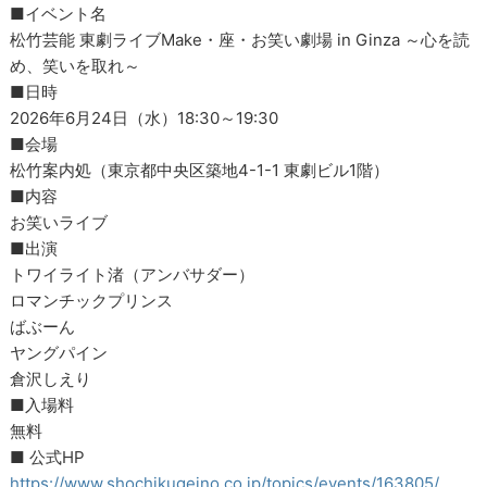
■イベント名
松竹芸能 東劇ライブMake・座・お笑い劇場 in Ginza ～心を読
め、笑いを取れ～
■日時
2026年6月24日（水）18:30～19:30
■会場
松竹案内処（東京都中央区築地4-1-1 東劇ビル1階）
■内容
お笑いライブ
■出演
トワイライト渚（アンバサダー）
ロマンチックプリンス
ばぶーん
ヤングパイン
倉沢しえり
■入場料
無料
■ 公式HP
https://www.shochikugeino.co.jp/topics/events/163805/