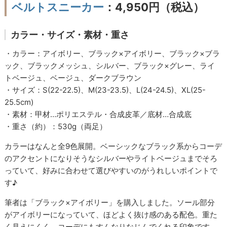
ベルトスニーカー
：4,950円（税込）
カラー・サイズ・素材・重さ
・カラー：アイボリー、ブラック×アイボリー、ブラック×ブラ
ック、ブラックメッシュ、シルバー、ブラック×グレー、ライ
トベージュ、ベージュ、ダークブラウン
・サイズ：S(22-22.5)、M(23-23.5)、L(24-24.5)、XL(25-
25.5cm)
・素材：甲材…ポリエステル・合成皮革／底材…合成底
・重さ（約）：530g（両足）
カラーはなんと全9色展開。ベーシックなブラック系からコーデ
のアクセントになりそうなシルバーやライトベージュまでそろ
っていて、好みに合わせて選びやすいのがうれしいポイントで
す♪
筆者は「ブラック×アイボリー」を購入しました。ソール部分
がアイボリーになっていて、ほどよく抜け感のある配色。重た
く見えにくく、コーデにもすんなりなじんでくれる印象です。