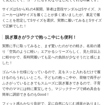
サイズはSからXLの4展開。筆者は普段サンダルはSサイズ、ス
ニーカーはMサイズを履くことが多く迷いましたが、素足で履
くことを想定してSサイズを選択。実際に履いてみるとSサイズ
で正解でした！
脱ぎ履きがラクで抱っこ中にも便利！
実際に手に取ってみると、まず驚いたのがその軽さ。名前の通
り「空気のように軽い」エアかるシリーズらしく、見た目以上
に軽やかで、長時間履いても足への負担が少なそうだと感じま
した！
ゴムベルト仕様になっているので、足をスッと入れるだけで履
けるのもうれしいところ。子どもの抱っこ中や、荷物で両手が
ふさがっているときでもスムーズに脱ぎ履きできるので、子育
て中のママには特に重宝しそう。マジックテープで締め具合を
簡単に調節できるのもGood！
フィット感もかなり良好で、足に自然になじむ感覚がありまし