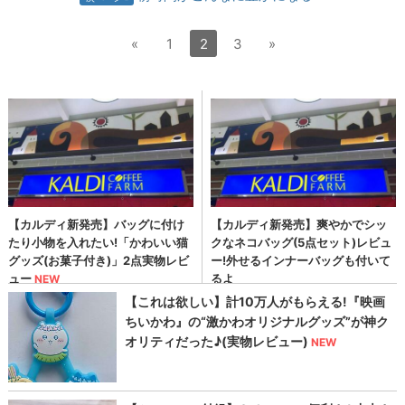
«
1
2
3
»