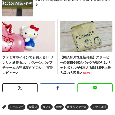
モーニング
喫茶店
カフェ
朝食
銀座ルノアール
ミヤマ珈琲
>