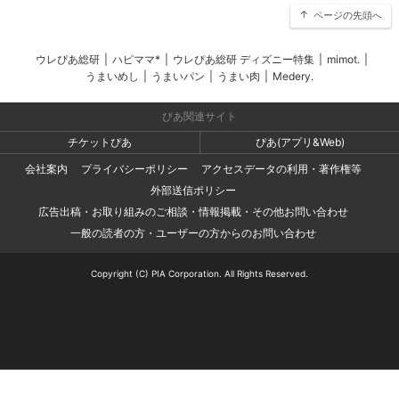
ページの先頭へ
ウレぴあ総研
|
ハピママ*
|
ウレぴあ総研 ディズニー特集
|
mimot.
|
うまいめし
|
うまいパン
|
うまい肉
|
Medery.
ぴあ関連サイト
チケットぴあ
ぴあ(アプリ&Web)
会社案内
プライバシーポリシー
アクセスデータの利用・著作権等
外部送信ポリシー
広告出稿・お取り組みのご相談・情報掲載・その他お問い合わせ
一般の読者の方・ユーザーの方からのお問い合わせ
Copyright (C) PIA Corporation. All Rights Reserved.