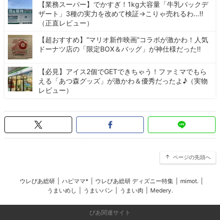
【業務スーパー】でかすぎ！1kg大容量「牛乳パックデ
ザート」3種の実力を改めて検証→こりゃ売れるわ…!!
（正直レビュー）
【超おすすめ】“マリオ新作映画”コラボが激かわ！人気
ドーナツ店の「限定BOX＆バッグ」が神仕様だった!!
【必見】アイス2個でGETできちゃう！ファミマでもら
える「あつ森グッズ」が激かわ＆優秀だったよ♪（実物
レビュー）
ページの先頭へ
ウレぴあ総研
|
ハピママ*
|
ウレぴあ総研 ディズニー特集
|
mimot.
|
うまいめし
|
うまいパン
|
うまい肉
|
Medery.
ぴあ関連サイト