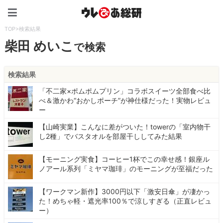
ウレぴあ総研（うれぴあ）
TOP
>
検索結果
柴田 めいこ
で検索
検索結果
「不二家×ポムポムプリン」コラボスイーツ全部食べ比
べ＆激かわ“おかしポーチ”が神仕様だった！実物レビュ
ー
【山崎実業】こんなに差がついた！towerの「室内物干
し2種」でバスタオルを部屋干ししてみた結果
【モーニング実食】コーヒー1杯でこの幸せ感！銀座ル
ノアール系列「ミヤマ珈琲」のモーニングが至福だった
【ワークマン新作】3000円以下「激安日傘」が凄かっ
た！めちゃ軽・遮光率100％で涼しすぎる（正直レビュ
ー）