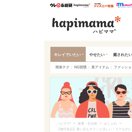
ウレぴあ総研
ハピママ*
ウレぴあ
ハピ
キレイでいたい
やせたい
癒された
簡単テク
NG習慣
美アイテム
ファッショ
>
>
>
ハピママ*
家事・生活術
おしゃれ
【無印良品】暑い日もサラッと涼しい！ラクなのに