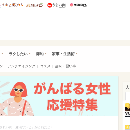
総研 ディズニー特集
mimot.
うまいめし
うまいパン
うまい肉
Medery.
ママ*
い
ラクしたい
節約
家事・生活術
ン
アンチエイジング
コスメ
趣味・習い事
人
1
きれいめ「麻混ワンピ」が万能だよ♪
2