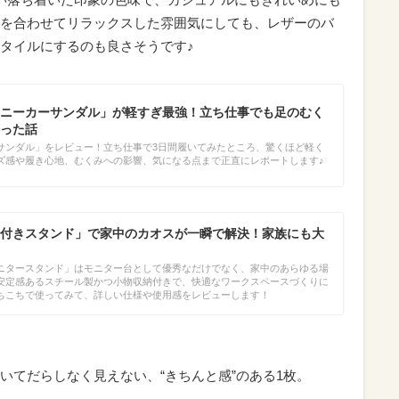
を合わせてリラックスした雰囲気にしても、レザーのバ
タイルにするのも良さそうです♪
ニーカーサンダル」が軽すぎ最強！立ち仕事でも足のむく
った話
サンダル」をレビュー！立ち仕事で3日間履いてみたところ、驚くほど軽く
ズ感や履き心地、むくみへの影響、気になる点まで正直にレポートします♪
付きスタンド」で家中のカオスが一瞬で解決！家族にも大
ニタースタンド」はモニター台として優秀なだけでなく、家中のあらゆる場
安定感あるスチール製かつ小物収納付きで、快適なワークスペースづくりに
ちこちで使ってみて、詳しい仕様や使用感をレビューします！
いてだらしなく見えない、“きちんと感”のある1枚。