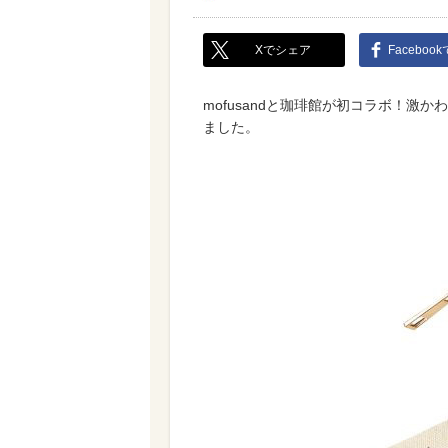
Xでシェア
Faceboo
mofusandと珈琲館が初コラボ！
ました。