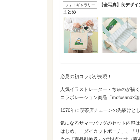
【全写真】良デザイン
フォトギャラリー
まとめ
必見の初コラボが実現！
人気イラストレーター・ぢゅのが描く「
コラボレーション商品「mofusand
1970年に喫茶店チェーンの先駆けとし
気になるサマーバッグのセット内容は
はじめ、「ダイカットポーチ」、「リキ
当の「商品引換券」の計4点です（商