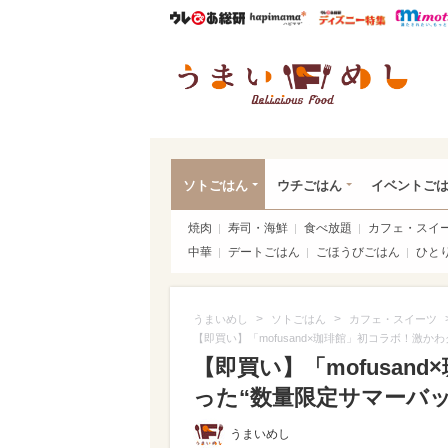
ウレぴあ総研
ハピママ*
ウレぴあ
うま
ソトごはん
ウチごはん
イベントご
焼肉
寿司・海鮮
食べ放題
カフェ・スイ
中華
デートごはん
ごほうびごはん
ひと
>
>
うまいめし
ソトごはん
カフェ・スイーツ
【即買い】「mofusand×珈琲館」初コラボ！激か
【即買い】「mofusa
った“数量限定サマーバッ
うまいめし