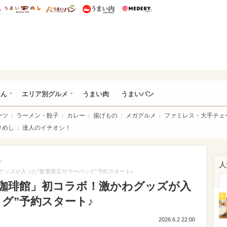
総研 ディズニー特集
mimot.
うまいめし
うまいパン
うまい肉
Medery.
いめし
はん
エリア別グルメ
うまい肉
うまいパン
ーツ
ラーメン・餃子
カレー
揚げもの
メガグルメ
ファミレス・大手チェ
りめし
達人のイチオシ！
>
人
わグッズが入った“数量限定サマーバッグ”予約スタート♪
nd×珈琲館」初コラボ！激かわグッズが入
1
グ”予約スタート♪
2026.6.2 22:00