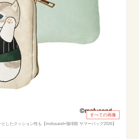
すべての画像
たクッション性も【mofusand×珈琲館 サマーバッグ2026】