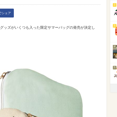
2
kでシェア
3
激かわグッズがいくつも入った限定サマーバッグの発売が決定し
4
5