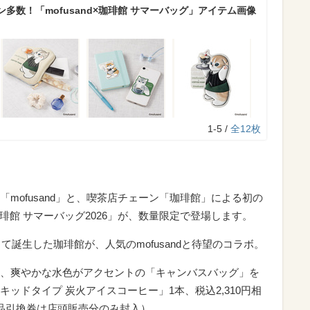
多数！「mofusand×珈琲館 サマーバッグ」アイテム画像
1-5 /
全12枚
mofusand」と、喫茶店チェーン「珈琲館」による初の
×珈琲館 サマーバッグ2026」が、数量限定で登場します。
て誕生した珈琲館が、人気のmofusandと待望のコラボ。
、爽やかな水色がアクセントの「キャンバスバッグ」を
ッドタイプ 炭火アイスコーヒー」1本、税込2,310円相
品引換券は店頭販売分のみ封入）。