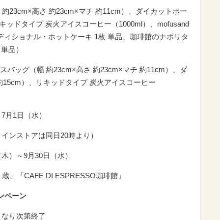
3cm×高さ 約23cm×マチ 約11cm）、ダイカットポー
リキッドタイプ 炭火アイスコーヒー（1000ml）、mofusand
ディショナル・ホットケーキ 1枚 単品、珈琲館のナポリタ
 単品）
グ（幅 約23cm×高さ 約23cm×マチ 約11cm）、ダ
 約15cm）、リキッドタイプ 炭火アイスコーヒー
～7月1日（水）
ラインストアは同日20時より）
（木）～9月30日（水）
「CAFE DI ESPRESSO珈琲館」
ンペーン
くなり次第終了