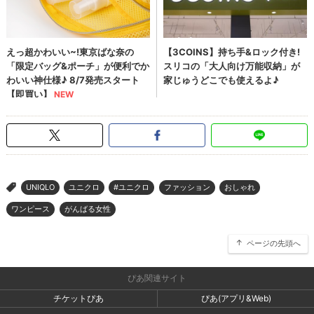
UNIQLO
ユニクロ
#ユニクロ
ファッション
おしゃれ
>
ワンピース
がんばる女性
ページの先頭へ
ぴあ関連サイト
チケットぴあ
ぴあ(アプリ&Web)