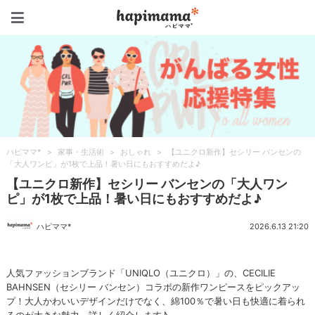
ハピママ*
ハピママ*
>
家事・生活術
>
おしゃれ
>
【ユニクロ新作】セシリー バンセンの
「大人ワンピ」が1枚で上品！暑い日にもおすすめだよ♪
【ユニクロ新作】セシリー バンセンの「大人ワン
ピ」が1枚で上品！暑い日にもおすすめだよ♪
ハピママ*
2026.6.13 21:20
人気ファッションブランド「UNIQLO（ユニクロ）」の、CECILIE
BAHNSEN（セシリー バンセン）コラボの新作ワンピースをピックアッ
プ！大人かわいいデザインだけでなく、綿100％で暑い日も快適に着られ