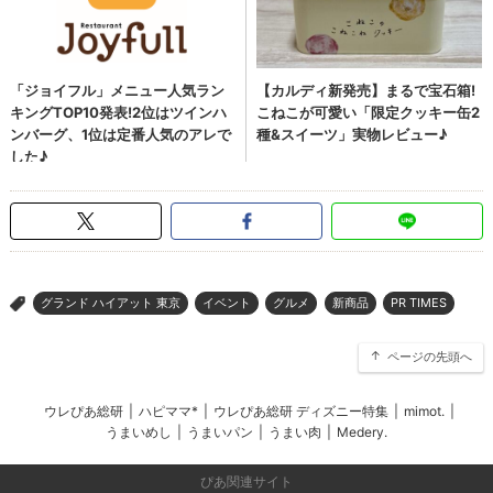
グランド ハイアット 東京
イベント
グルメ
新商品
PR TIMES
>
ページの先頭へ
ウレぴあ総研
|
ハピママ*
|
ウレぴあ総研 ディズニー特集
|
mimot.
|
うまいめし
|
うまいパン
|
うまい肉
|
Medery.
ぴあ関連サイト