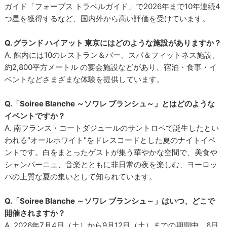
ガイド「フォーブス トラベルガイド」で2026年まで10年連続4
つ星を獲得するなど、国内外から高い評価を受けています。
Q. グランド ハイアット 東京にはどのような施設がありますか？
A. 館内には10のレストラン＆バー、スパ＆フィットネス施設、
約2,800平方メートル の宴会施設などがあり、宿泊・食事・イ
ベントなどさまざまな体験を提供しています。
Q.「Soiree Blanche ～ソワレ ブランシュ～」とはどのような
イベントですか？
A. 南フランス・コートダジュールのサントロペで誕生したとい
われる"オールホワイト"をドレスコードとした夏のナイトイベ
ントです。白をまとったゲストが集う華やかな空間で、美食や
シャンパーニュ、音楽とともに非日常の夜を楽しむ、ヨーロッ
パの上質な夏の集いとして知られています。
Q.「Soiree Blanche ～ソワレ ブランシュ～」はいつ、どこで
開催されますか？
A. 2026年7月4日（土）から9月12日（土）までの期間中、6日