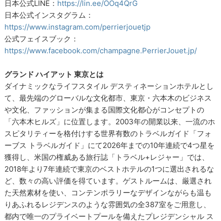
日本公式LINE：
https://lin.ee/OOq4QrG
日本公式インスタグラム：
https://www.instagram.com/perrierjouetjp
公式フェイスブック：
https://www.facebook.com/champagne.PerrierJouet.jp/
グランド ハイアット 東京とは
ダイナミックなライフスタイル デスティネーションホテルとし
て、最先端のグローバルな文化都市、東京・六本木のビジネス
や文化、ファッションが集まる国際文化都心がコンセプトの
「六本木ヒルズ」に位置します。2003年の開業以来、一流のホ
スピタリティーを格付けする世界有数のトラベルガイド「フォ
ーブス トラベルガイド」にて2026年までの10年連続で4つ星を
獲得し、米国の権威ある旅行誌「トラベル+レジャー」では、
2018年より7年連続で東京のベストホテルの1つに選出されるな
ど、数々の高い評価を得ています。ゲストルームは、厳選され
た天然素材を使い、コンテンポラリーなデザインながらも温も
りあふれるレジデンスのような雰囲気の全387室をご用意し、
都内で唯一のプライベートプールを備えたプレジデンシャル ス