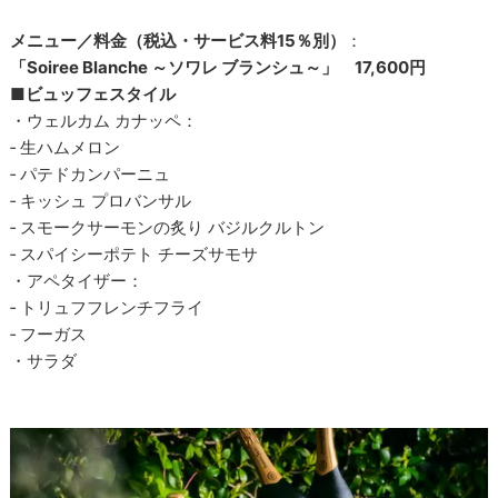
メニュー／料金（税込・サービス料15％別）
：
「Soiree Blanche ～ソワレ ブランシュ～」 17,600円
■
ビュッフェスタイル
・ウェルカム カナッペ：
‐ 生ハムメロン
‐ パテドカンパーニュ
‐ キッシュ プロバンサル
‐ スモークサーモンの炙り バジルクルトン
‐ スパイシーポテト チーズサモサ
・アペタイザー：
‐ トリュフフレンチフライ
‐ フーガス
・サラダ