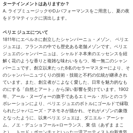
ターテインメントはありますか？
A. ライブミュージックやDJパフォーマンスをご用意し、夏の夜
をドラマティックに演出します。
ペリエ ジュエについて
1811年にエペルネに創立したシャンパーニュ・メゾン、 ペリエ
ジュエは、フランスの中でも歴史ある老舗メゾンです。ペリエ
ジュエのシャンパーニュは、シャルドネ本来のエッセンスを紐
解く花のような香りと複雑な味わいをもつ、唯一無二のシャン
パーニュです。創立以来たった8名のセラーマスターにより、そ
のシャンパ―ニュづくりの技術・技能と不朽の伝統が継承され
ています。また、創立者がこよなく愛した、日常を魅力的なも
のにする「自然とアート」から深い影響を受けています。1902
年、アール・ヌーヴォーの旗手であるエミール・ガレとのコラ
ボレーションにより、ペリエ ジュエのボトルにゴールドで縁取
られたジャパニーズ・アネモネが描かれ、それがメゾンの象徴
となったように、以来ペリエ ジュエは、ダニエル・アーシャ
ム、ノエ・デュショフール=ローランス、東 信（あずま まこ
と）、トード・ボーンチェといった一流アーティストや新進気