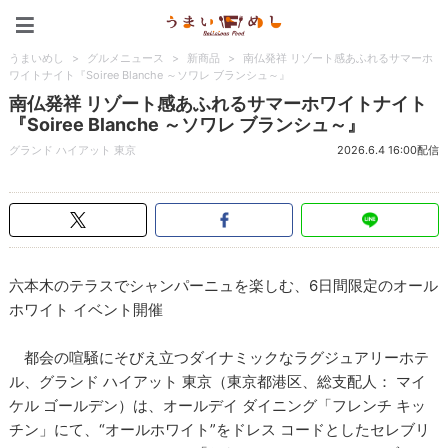
うまいめし
うまいめし
>
グルメニュース
>
新商品
>
南仏発祥 リゾート感あふれるサマーホ
ワイトナイト『Soiree Blanche ～ソワレ ブランシュ～』
南仏発祥 リゾート感あふれるサマーホワイトナイト
『Soiree Blanche ～ソワレ ブランシュ～』
グランド ハイアット 東京
2026.6.4 16:00配信
六本木のテラスでシャンパーニュを楽しむ、6日間限定のオール
ホワイト イベント開催
都会の喧騒にそびえ立つダイナミックなラグジュアリーホテ
ル、グランド ハイアット 東京（東京都港区、総支配人： マイ
ケル ゴールデン）は、オールデイ ダイニング「フレンチ キッ
チン」にて、“オールホワイト”をドレス コードとしたセレブリ