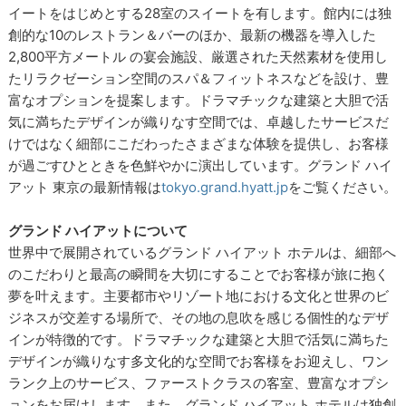
イートをはじめとする28室のスイートを有します。館内には独
創的な10のレストラン＆バーのほか、最新の機器を導入した
2,800平方メートル の宴会施設、厳選された天然素材を使用し
たリラクゼーション空間のスパ＆フィットネスなどを設け、豊
富なオプションを提案します。ドラマチックな建築と大胆で活
気に満ちたデザインが織りなす空間では、卓越したサービスだ
けではなく細部にこだわったさまざまな体験を提供し、お客様
が過ごすひとときを色鮮やかに演出しています。グランド ハイ
アット 東京の最新情報は
tokyo.grand.hyatt.jp
をご覧ください。
グランド ハイアットについて
世界中で展開されているグランド ハイアット ホテルは、細部へ
のこだわりと最高の瞬間を大切にすることでお客様が旅に抱く
夢を叶えます。主要都市やリゾート地における文化と世界のビ
ジネスが交差する場所で、その地の息吹を感じる個性的なデザ
インが特徴的です。ドラマチックな建築と大胆で活気に満ちた
デザインが織りなす多文化的な空間でお客様をお迎えし、ワン
ランク上のサービス、ファーストクラスの客室、豊富なオプシ
ョンをお届けします。また、グランド ハイアット ホテルは独創