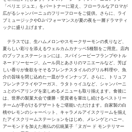
「ペリエ ジュエ」をパートナーに迎え、フローラルなアロマが
広がるシャンパーニュのフリーフローをご提供。さらに、ライ
ブミュージックやDJパフォーマンスが夏の夜を一層ドラマティ
ックに盛り上げます。
テラスでは、生ハムメロンやスモークサーモンの炙りなど、
夏らしい彩りを添えるウェルカムカナッペ5種類をご用意。店内
のブッフェステーションには、スパイシービーフランプやトル
ネードソーセージ、ムール貝とあさりのマニエールなど、芳ば
しい香りが食欲をそそるフレンチスタイルのグリル料理や、魚
介の旨味を閉じ込めた一皿がラインナップ。さらに、トリュフ
フレンチフライやフーガス、ラタトゥイユなど、シャンパーニ
ュとのペアリングを楽しめるメニューも取り揃えます。食後に
は、世界の製菓大会で優勝・受賞者を輩出し続けるペストリー
チームが手がけるデザートをご堪能いただけます。自家製の白
桃やレモンのシャーベット、キャラメルアイスクリームを揃え
たアイスクリームステーションをはじめ、メレンゲとハニー、
アーモンドを加えた南仏の伝統菓子「ヌガー ド モンテリマー