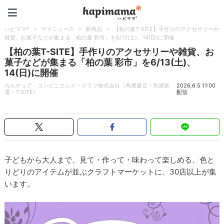
ハピママ*
ハピママ*
>
ママニュース
>
新商品
>
【柏の葉T-SITE】手作りのアクセサリーや
雑貨、お菓子などが集まる「柏の葉 彩市」を6/13(土)、14(日)に開催
【柏の葉T-SITE】手作りのアクセサリーや雑貨、お
菓子などが集まる「柏の葉 彩市」を6/13(土)、
14(日)に開催
カルチュア・コンビニエンス・クラブ株式会社（蔦屋書店・蔦屋家
2026.6.5 11:00
電・T-SITE）
配信
子どもから大人まで、見て・作って・味わって楽しめる、色と
りどりのアイテムが並ぶクラフトマーケットに、30店以上が集
います。