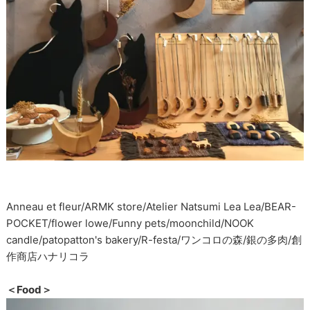
Anneau et fleur/ARMK store/Atelier Natsumi Lea Lea/BEAR-
POCKET/flower lowe/Funny pets/moonchild/NOOK
candle/patopatton's bakery/R-festa/ワンコロの森/銀の多肉/創
作商店ハナリコラ
＜Food＞