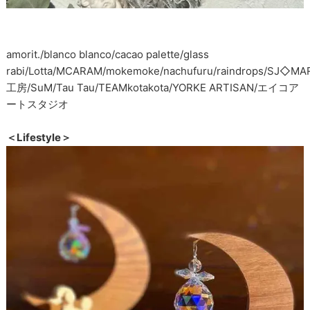
amorit./blanco blanco/cacao palette/glass
rabi/Lotta/MCARAM/mokemoke/nachufuru/raindrops/SJ◇MA
工房/SuM/Tau Tau/TEAMkotakota/YORKE ARTISAN/エイコア
ートスタジオ
＜Lifestyle＞