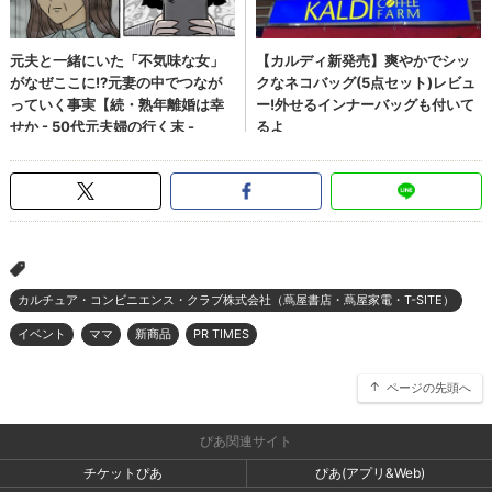
>
カルチュア・コンビニエンス・クラブ株式会社（蔦屋書店・蔦屋家電・T-SITE）
イベント
ママ
新商品
PR TIMES
ページの先頭へ
ぴあ関連サイト
チケットぴあ
ぴあ(アプリ&Web)