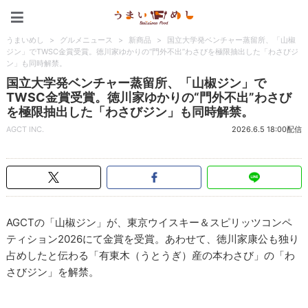
うまいめし
うまいめし
>
グルメニュース
>
新商品
>
国立大学発ベンチャー蒸留所、「山椒
ジン」でTWSC金賞受賞。徳川家ゆかりの“門外不出”わさびを極限抽出した「わさびジ
ン」も同時解禁。
国立大学発ベンチャー蒸留所、「山椒ジン」で
TWSC金賞受賞。徳川家ゆかりの“門外不出”わさび
を極限抽出した「わさびジン」も同時解禁。
AGCT INC.
2026.6.5 18:00配信
AGCTの「山椒ジン」が、東京ウイスキー＆スピリッツコンペ
ティション2026にて金賞を受賞。あわせて、徳川家康公も独り
占めしたと伝わる「有東木（うとうぎ）産の本わさび」の「わ
さびジン」を解禁。