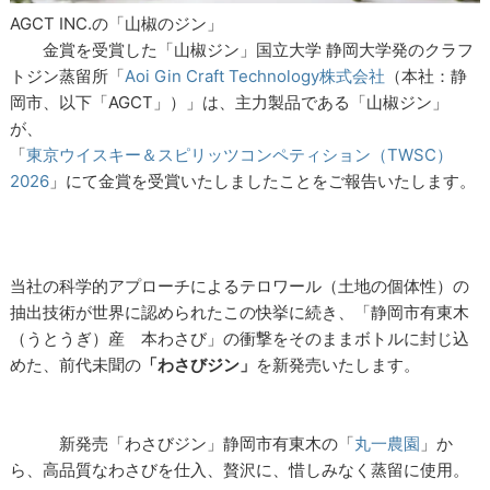
AGCT INC.の「山椒のジン」
金賞を受賞した「山椒ジン」国立大学 静岡大学発のクラフ
トジン蒸留所「
Aoi Gin Craft Technology株式会社
（本社：静
岡市、以下「AGCT」）」は、主力製品である「山椒ジン」
が、
「
東京ウイスキー＆スピリッツコンペティション（TWSC）
2026
」にて金賞を受賞いたしましたことをご報告いたします。
当社の科学的アプローチによるテロワール（土地の個体性）の
抽出技術が世界に認められたこの快挙に続き、「静岡市有東木
（うとうぎ）産 本わさび」の衝撃をそのままボトルに封じ込
めた、前代未聞の
「わさびジン」
を新発売いたします。
新発売「わさびジン」静岡市有東木の「
丸一農園
」か
ら、高品質なわさびを仕入、贅沢に、惜しみなく蒸留に使用。