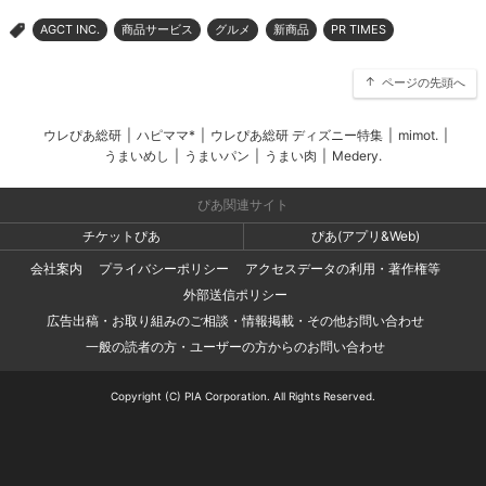
AGCT INC.
商品サービス
グルメ
新商品
PR TIMES
>
ページの先頭へ
ウレぴあ総研
|
ハピママ*
|
ウレぴあ総研 ディズニー特集
|
mimot.
|
うまいめし
|
うまいパン
|
うまい肉
|
Medery.
ぴあ関連サイト
チケットぴあ
ぴあ(アプリ&Web)
会社案内
プライバシーポリシー
アクセスデータの利用・著作権等
外部送信ポリシー
広告出稿・お取り組みのご相談・情報掲載・その他お問い合わせ
一般の読者の方・ユーザーの方からのお問い合わせ
Copyright (C) PIA Corporation. All Rights Reserved.