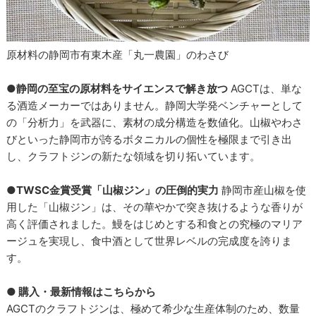
原材料の静岡市有東木産「丸一農園」のわさび
●静岡の至宝の原材料をサイエンスで解き放つ
AGCTは、単な
る酒造メーカーではありません。静岡大学発ベンチャーとして
の「分析力」を武器に、素材の成分構造を数値化。山椒やわさ
びといった静岡市が誇るボタニカルの個性を極限まで引き出
し、クラフトジンの新たな領域を切り拓いています。
●TWSC金賞受賞「山椒ジン」の圧倒的実力
静岡市産山椒を使
用した「山椒ジン」は、その華やかで突き抜けるような香りが
高く評価されました。鰻をはじめとする和食との究極のマリア
ージュを実現し、食中酒として世界レベルの完成度を誇りま
す。
● 購入・最新情報はこちらから
AGCTのクラフトジンは、極めて希少な生産体制のため、数量