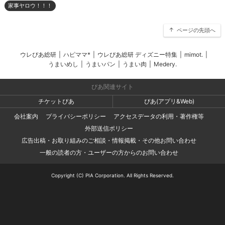
家事ヤロウ！！！
ページの先頭へ
ウレぴあ総研
|
ハピママ*
|
ウレぴあ総研 ディズニー特集
|
mimot.
|
うまいめし
|
うまいパン
|
うまい肉
|
Medery.
ぴあ関連サイト
チケットぴあ
ぴあ(アプリ&Web)
会社案内
プライバシーポリシー
アクセスデータの利用・著作権等
外部送信ポリシー
広告出稿・お取り組みのご相談・情報掲載・その他お問い合わせ
一般の読者の方・ユーザーの方からのお問い合わせ
Copyright (C) PIA Corporation. All Rights Reserved.