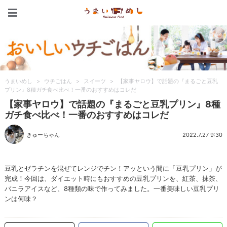
うまいめし
うまいめし
>
ウチごはん
>
スイーツ
>
【家事ヤロウ】で話題の『まるごと豆乳
プリン』8種ガチ食べ比べ！一番のおすすめはコレだ
【家事ヤロウ】で話題の『まるごと豆乳プリン』8種
ガチ食べ比べ！一番のおすすめはコレだ
きゅーちゃん
2022.7.27 9:30
豆乳とゼラチンを混ぜてレンジでチン！アッという間に「豆乳プリン」が
完成！今回は、ダイエット時にもおすすめの豆乳プリンを、紅茶、抹茶、
バニラアイスなど、8種類の味で作ってみました。一番美味しい豆乳プリ
ンは何味？