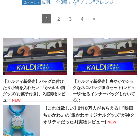
豆乳「全8種」を"プリン"アレンジ！
次ページ
1
2
3
4
»