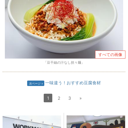
すべての画像
「豆干絲の汁なし担々麺」
一味違う！おすすめ豆腐食材
次ページ
1
2
3
»