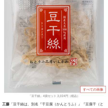
すべての画像
「豆干絲」4袋セット 3,024円（税込）
工藤
「豆干絲は、別名『干豆腐（かんとうふ）』『豆腐干（と