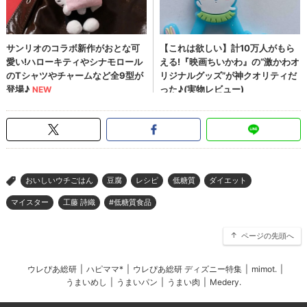
おいしいウチごはん
豆腐
レシピ
低糖質
ダイエット
>
マイスター
工藤 詩織
#低糖質食品
ページの先頭へ
ウレぴあ総研
|
ハピママ*
|
ウレぴあ総研 ディズニー特集
|
mimot.
|
うまいめし
|
うまいパン
|
うまい肉
|
Medery.