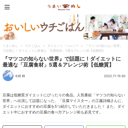
うまいめし
うまいめし
>
ウチごはん
>
ダイエット・ヘルシー
>
『マツコの知らない世界』
で話題に！ダイエットに最適な「豆腐食材」5選＆アレンジ術【低糖質】
『マツコの知らない世界』で話題に！ダイエットに
最適な「豆腐食材」5選＆アレンジ術【低糖質】
今村 梓
2022.7.1 15:30
豆腐は低糖質ダイエットにぴったりの食品。人気番組「マツコの知らない
世界」へ出演して話題になった、「豆腐マイスター」の工藤詩織さんに、
ダイエットにおすすめの豆腐を5つ紹介していただきました！ また、ダイ
エット中におすすめの豆腐の食べ方アレンジ術も必見です。