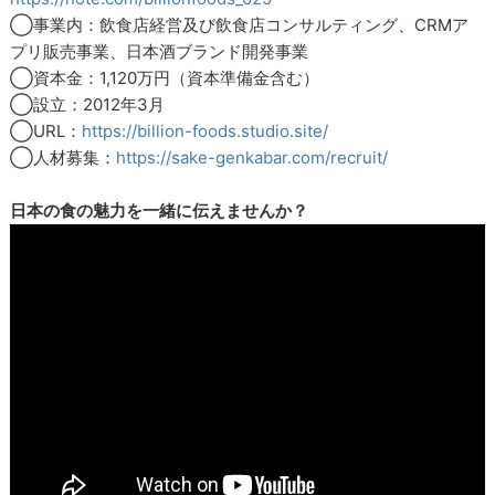
◯事業内：飲食店経営及び飲食店コンサルティング、CRMア
プリ販売事業、日本酒ブランド開発事業
◯資本金：1,120万円（資本準備金含む）
◯設立：2012年3月
◯URL：
https://billion-foods.studio.site/
◯人材募集：
https://sake-genkabar.com/recruit/
日本の食の魅力を一緒に伝えませんか？