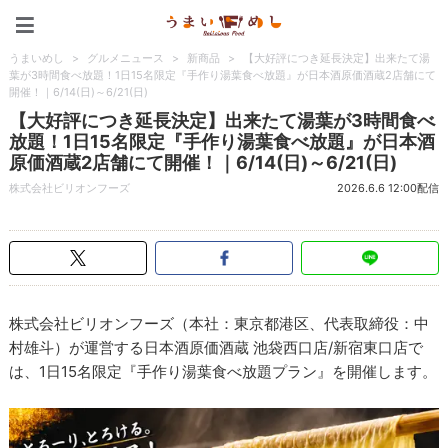
うまいめし
うまいめし
>
グルメニュース
>
新商品
>
【大好評につき延長決定】出来たて湯
葉が3時間食べ放題！1日15名限定『手作り湯葉食べ放題』が日本酒原価酒蔵2店舗にて
開催！｜6/14(日)～6/21(日)
【大好評につき延長決定】出来たて湯葉が3時間食べ
放題！1日15名限定『手作り湯葉食べ放題』が日本酒
原価酒蔵2店舗にて開催！｜6/14(日)～6/21(日)
株式会社ビリオンフーズ
2026.6.6 12:00配信
株式会社ビリオンフーズ（本社：東京都港区、代表取締役：中
村雄斗）が運営する日本酒原価酒蔵 池袋西口店/新宿東口店で
は、1日15名限定『手作り湯葉食べ放題プラン』を開催します。