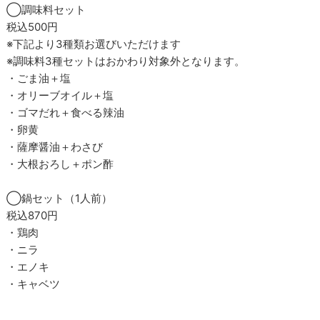
◯調味料セット
税込500円
※下記より3種類お選びいただけます
※調味料3種セットはおかわり対象外となります。
・ごま油＋塩
・オリーブオイル＋塩
・ゴマだれ＋食べる辣油
・卵黄
・薩摩醤油＋わさび
・大根おろし＋ポン酢
◯鍋セット（1人前）
税込870円
・鶏肉
・ニラ
・エノキ
・キャベツ