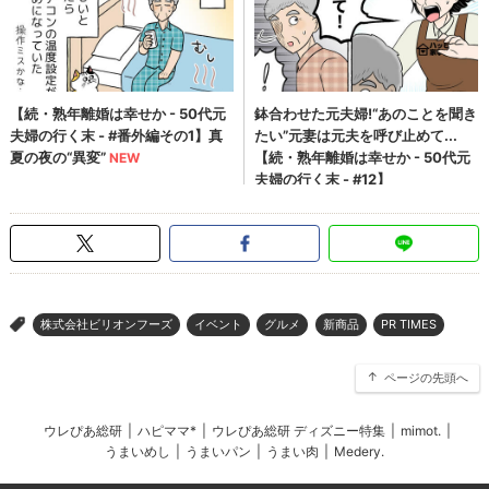
株式会社ビリオンフーズ
イベント
グルメ
新商品
PR TIMES
>
ページの先頭へ
ウレぴあ総研
|
ハピママ*
|
ウレぴあ総研 ディズニー特集
|
mimot.
|
うまいめし
|
うまいパン
|
うまい肉
|
Medery.