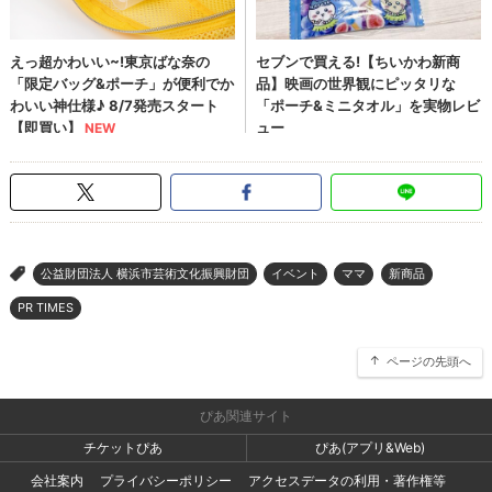
公益財団法人 横浜市芸術文化振興財団
イベント
ママ
新商品
>
PR TIMES
ページの先頭へ
ぴあ関連サイト
チケットぴあ
ぴあ(アプリ&Web)
会社案内
プライバシーポリシー
アクセスデータの利用・著作権等