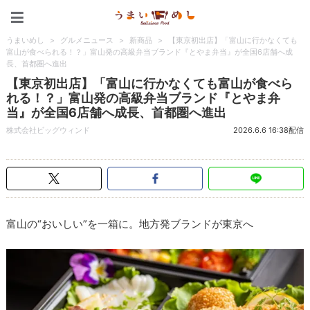
うまいめし
うまいめし
>
グルメニュース
>
新商品
>
【東京初出店】「富山に行かなくても
富山が食べられる！？」富山発の高級弁当ブランド『とやま弁当』が全国6店舗へ成
長、首都圏へ進出
【東京初出店】「富山に行かなくても富山が食べら
れる！？」富山発の高級弁当ブランド『とやま弁
当』が全国6店舗へ成長、首都圏へ進出
株式会社ビッグウィンド
2026.6.6 16:38配信
富山の“おいしい”を一箱に。地方発ブランドが東京へ