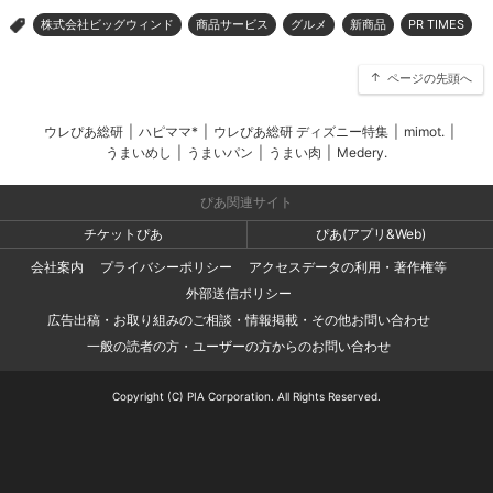
株式会社ビッグウィンド
商品サービス
グルメ
新商品
PR TIMES
>
ページの先頭へ
ウレぴあ総研
|
ハピママ*
|
ウレぴあ総研 ディズニー特集
|
mimot.
|
うまいめし
|
うまいパン
|
うまい肉
|
Medery.
ぴあ関連サイト
チケットぴあ
ぴあ(アプリ&Web)
会社案内
プライバシーポリシー
アクセスデータの利用・著作権等
外部送信ポリシー
広告出稿・お取り組みのご相談・情報掲載・その他お問い合わせ
一般の読者の方・ユーザーの方からのお問い合わせ
Copyright (C) PIA Corporation. All Rights Reserved.