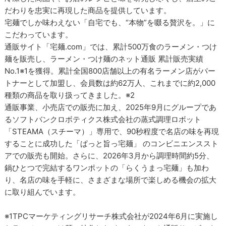
だわりを忠実に再現した商品を提供しています。
宅麺でしか味わえない「自宅でも、“本物”を啜る贅沢を。」に
こだわっています。
通販サイト「宅麺.com」では、累計500万食のラーメン・つけ
麺を販売し、ラーメン・つけ麺のネット通販 累計販売実績
No.1※1を獲得。累計全国800店舗以上の有名ラーメン店がパー
トナーとして加盟し、会員数は約62万人、これまでに約2,000
種類の商品を取り扱ってきました。※2
通販事業、小売店での販売に加え、2025年9月にグループであ
るソフトバンクロボティクス株式会社の蒸式調理ロボット
「STEAMA（スチーマ）」専用で、90秒程度で名店の味を再現
することに成功した「ぱっと旨っ宅麺」 のコンビニエンススト
アでの販売も開始。さらに、2026年3月から調理時間約5分、
鍋ひとつで完結するワンポットの「らくうまっ宅麺」も加わ
り、名店の味を手軽に、さまざまな場所で楽しめる機会の拡大
に取り組んでいます。
※1TPCマーケティングリサーチ株式会社が2024年6月に実施し