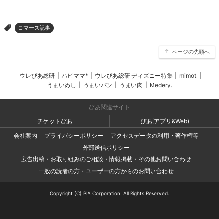
コマース記事
>
ページの先頭へ
ウレぴあ総研
|
ハピママ*
|
ウレぴあ総研 ディズニー特集
|
mimot.
|
うまいめし
|
うまいパン
|
うまい肉
|
Medery.
ぴあ関連サイト
チケットぴあ
ぴあ(アプリ&Web)
会社案内
プライバシーポリシー
アクセスデータの利用・著作権等
外部送信ポリシー
広告出稿・お取り組みのご相談・情報掲載・その他お問い合わせ
一般の読者の方・ユーザーの方からのお問い合わせ
Copyright (C) PIA Corporation. All Rights Reserved.