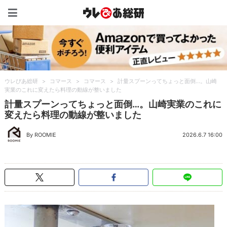
ウレぴあ総研（うれぴあ）
ウレぴあ総研
>
コマース
>
コマース
>
計量スプーンってちょっと面倒…。山崎
実業のこれに変えたら料理の動線が整いました
計量スプーンってちょっと面倒…。山崎実業のこれに
変えたら料理の動線が整いました
By ROOMIE
2026.6.7 16:00