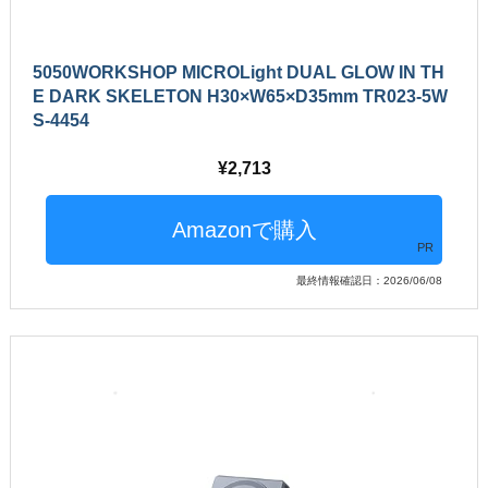
5050WORKSHOP MICROLight DUAL GLOW IN TH
E DARK SKELETON H30×W65×D35mm TR023-5W
S-4454
2,713
PR
最終情報確認日：2026/06/08