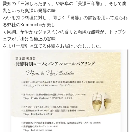
愛知の「三河しろたまり」や岐阜の「美濃三年酢」、そして腐
乳といった奥深い発酵の味
わいを持つ料理に対し 、同じく「発酵」の叡智を用いて造られ
る弊社のKombuchaが美し
く同調。華やかなジャスミンの香りと精緻な酸味が、トップシ
ェフが手掛ける極上の旨味
をより一層引き立てる体験をお届けいたしました。