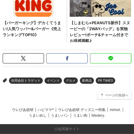
合同会社トラゲット
イベント
グルメ
新商品
PR TIMES
>
ページの先頭へ
ウレぴあ総研
|
ハピママ*
|
ウレぴあ総研 ディズニー特集
|
mimot.
|
うまいめし
|
うまいパン
|
うまい肉
|
Medery.
ぴあ関連サイト