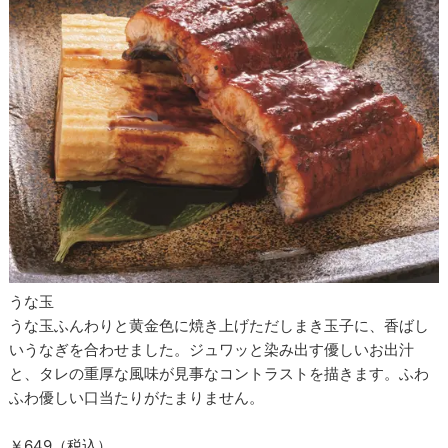
うな玉
うな玉ふんわりと黄金色に焼き上げただしまき玉子に、香ばし
いうなぎを合わせました。ジュワッと染み出す優しいお出汁
と、タレの重厚な風味が見事なコントラストを描きます。ふわ
ふわ優しい口当たりがたまりません。
￥649（税込）