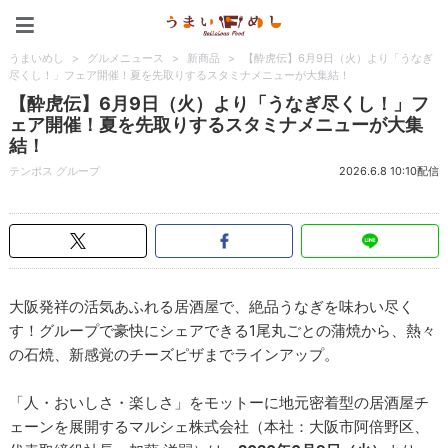
うまいめし
うまいめし
>
グルメニュース
>
新商品
>
【酔虎伝】6月9日（火）より「うなぎ
尽くし！」フェア開催！夏を先取りするスタミナメニューが大集結！
【酔虎伝】6月9日（火）より「うなぎ尽くし！」フ
ェア開催！夏を先取りするスタミナメニューが大集
結！
テンポス グループ
2026.6.8 10:10配信
大阪発祥の活気あふれる居酒屋で、絶品うなぎを味わい尽く
す！グループで豪快にシェアできる1尾丸ごとの蒲焼から、熱々
の石焼、新感覚のチーズピザまでラインアップ。
「人・おいしさ・楽しさ」をモットーに地元密着型の居酒屋チ
ェーンを展開するマルシェ株式会社（本社：大阪市阿倍野区、