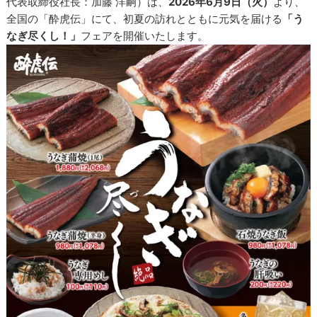
代表取締役社長：加藤 洋嗣）は、
2026年6月9日（火）
より、
全国の「酔虎伝」にて、初夏の訪れとともに元気を届ける
「う
なぎ尽くし！」
フェアを開催いたします。