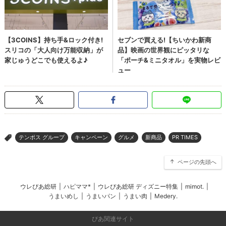
テンポス グループ
キャンペーン
グルメ
新商品
PR TIMES
>
ページの先頭へ
ウレぴあ総研
|
ハピママ*
|
ウレぴあ総研 ディズニー特集
|
mimot.
|
うまいめし
|
うまいパン
|
うまい肉
|
Medery.
ぴあ関連サイト