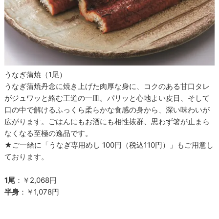
うなぎ蒲焼（1尾）
うなぎ蒲焼丹念に焼き上げた肉厚な身に、コクのある甘口タレ
がジュワッと絡む王道の一皿。パリッと心地よい皮目、そして
口の中で解けるふっくら柔らかな食感の身から、深い味わいが
広がります。ごはんにもお酒にも相性抜群、思わず箸が止まら
なくなる至極の逸品です。
★ご一緒に「うなぎ専用めし 100円（税込110円）」もご用意し
ております。
1尾
：￥2,068円
半身
：￥1,078円