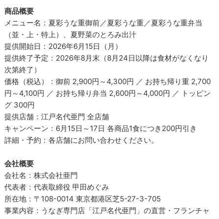
商品概要
メニュー名：夏彩うな重御前／夏彩うな重／夏彩うな重弁当
（並・上・特上）、夏野菜のとろみ出汁
提供開始日：2026年6月15日（月）
提供終了予定：2026年8月末（8月24日以降は食材がなくなり
次第終了）
価格（税込）：御前 2,900円～4,300円 ／ お持ち帰り重 2,700
円～4,100円 ／ お持ち帰り弁当 2,600円～4,000円 ／ トッピン
グ 300円
提供店舗：江戸名代亜門 全店舗
キャンペーン：6月15日～17日 各商品1食につき200円引き
詳細・予約：各店舗にお問い合わせください。
会社概要
会社名：株式会社亜門
代表者：代表取締役 甲田めぐみ
所在地：〒108-0014 東京都港区芝5-27-3-705
事業内容：うなぎ専門店「江戸名代亜門」の直営・フランチャ