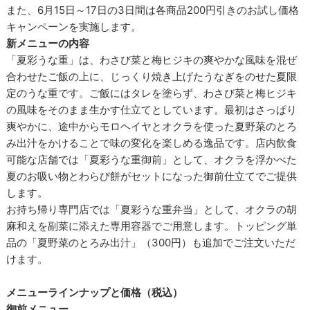
また、6月15日～17日の3日間は各商品200円引きのお試し価格
キャンペーンを実施します。
新メニューの内容
「夏彩うな重」は、わさび菜と梅ヒジキの爽やかな風味を混ぜ
合わせたご飯の上に、じっくり焼き上げたうなぎをのせた夏限
定のうな重です。ご飯にはタレを塗らず、わさび菜と梅ヒジキ
の風味をそのまま生かす仕立てとしています。最初はさっぱり
爽やかに、途中からモロヘイヤとオクラを使った夏野菜のとろ
み出汁をかけることで味の変化を楽しめる逸品です。店内飲食
可能な店舗では「夏彩うな重御前」として、オクラを浮かべた
夏のお吸い物とわらび餅がセットになった御前仕立てでご提供
します。
お持ち帰り専門店では「夏彩うな重弁当」として、オクラの胡
麻和えを副菜に添えた専用容器でご用意します。トッピング単
品の「夏野菜のとろみ出汁」（300円）も追加でご注文いただ
けます。
メニューラインナップと価格（税込）
御前メニュー