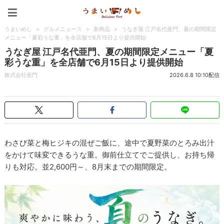
うまいめし
うまいめし
>
グルメニュース
>
新商品
>
うなぎ屋 江戸名代亜門、夏の期間限定
メニュー「夏彩うな重」を全店舗で6月15日より提供開始
うなぎ屋 江戸名代亜門、夏の期間限定メニュー「夏
彩うな重」を全店舗で6月15日より提供開始
株式会社亜門
2026.6.8 10:10配信
わさび菜と梅ヒジキの混ぜご飯に、途中で夏野菜のとろみ出汁
をかけて味変できるうな重。御前仕立てでご提供し、お持ち帰
りも対応。並2,600円～、8月末までの期間限定。