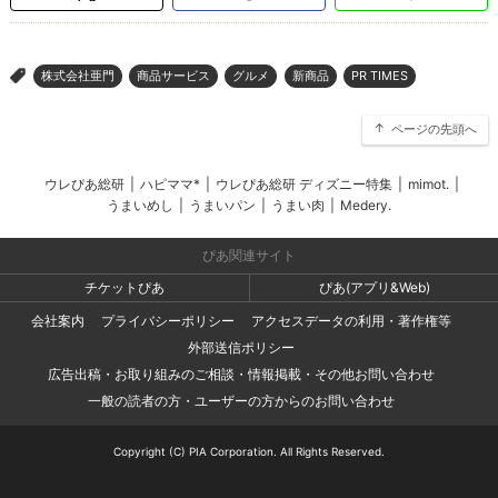
株式会社亜門
商品サービス
グルメ
新商品
PR TIMES
>
ページの先頭へ
ウレぴあ総研
|
ハピママ*
|
ウレぴあ総研 ディズニー特集
|
mimot.
|
うまいめし
|
うまいパン
|
うまい肉
|
Medery.
ぴあ関連サイト
チケットぴあ
ぴあ(アプリ&Web)
会社案内
プライバシーポリシー
アクセスデータの利用・著作権等
外部送信ポリシー
広告出稿・お取り組みのご相談・情報掲載・その他お問い合わせ
一般の読者の方・ユーザーの方からのお問い合わせ
Copyright (C) PIA Corporation. All Rights Reserved.