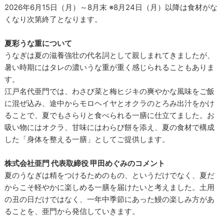
2026年6月15日（月）～8月末 ※8月24日（月）以降は食材がな
くなり次第終了となります。
夏彩うな重について
うなぎは夏の滋養強壮の代名詞として親しまれてきましたが、
暑い時期にはタレの濃いうな重が重く感じられることもありま
す。
江戸名代亜門では、わさび菜と梅ヒジキの爽やかな風味をご飯
に混ぜ込み、途中からモロヘイヤとオクラのとろみ出汁をかけ
ることで、夏でもさらりと食べられる一膳に仕立てました。お
吸い物にはオクラ、甘味にはわらび餅を添え、夏の食材で構成
した「身体を整える一膳」としてご提供します。
株式会社亜門 代表取締役 甲田めぐみのコメント
夏のうなぎは精をつけるためのもの、というだけでなく、夏だ
からこそ軽やかに楽しめる一膳を届けたいと考えました。土用
の丑の日だけではなく、一年中季節にあった鰻の楽しみ方があ
ることを、亜門から発信していきます。