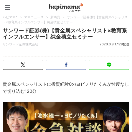
ハピママ*
ハピママ*
>
ママニュース
>
新商品
>
サンワード証券(株)【貴金属スペシャリス
ト×教育系インフルエンサー】純金積立セミナー
サンワード証券(株)【貴金属スペシャリスト×教育系
インフルエンサー】純金積立セミナー
サンワード証券株式会社
2026.6.8 17:28配信
貴金属スペシャリストに投資経験0のヨビノリたくみが忖度なし
で切り込む120分