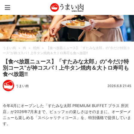
うまい肉
うまい肉
>
肉
>
焼肉
>
【食べ放題ニュース】「すたみな太郎」の“今だけ特別コ
ース”が神コスパ！上牛タン焼肉＆大トロ寿司も食べ放題!!
【食べ放題ニュース】「すたみな太郎」の“今だけ特
別コース”が神コスパ！上牛タン焼肉＆大トロ寿司も
食べ放題!!
うまい肉
2026.6.8 21:45
今年4月にオープンした「すたみな太郎 PREMIUM BUFFET プラス 所沢
店」が2026年7月末まで、ビュッフェの楽しさはそのままに、オーダーメ
ニューも楽しめる「スペシャリティコース」を、特別価格で提供していま
す。