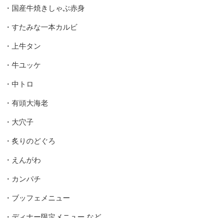
・国産牛焼きしゃぶ赤身
・すたみな一本カルビ
・上牛タン
・牛ユッケ
・中トロ
・有頭大海老
・大穴子
・炙りのどぐろ
・えんがわ
・カンパチ
・ブッフェメニュー
・ディナー限定メニュー など