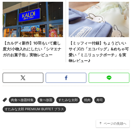
肉食べ放題特集
食べ放題
すたみな太郎
焼肉
寿司
>
すたみな太郎 PREMIUM BUFFET プラス
ページの先頭へ