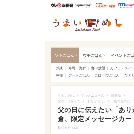
ウレぴあ総研
ハピママ*
ウレぴあ
うま
ソトごはん
ウチごはん
イベントご
焼肉
寿司・海鮮
食べ放題
カフェ・スイ
中華
デートごはん
ごほうびごはん
ひと
>
>
>
うまいめし
グルメニュース
新商品
父の日に伝えたい「ありがとう」を一枚の言葉に。
父の日に伝えたい「あり
倉、限定メッセージカード
株式会社 K&S