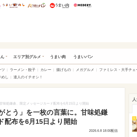
総研 ディズニー特集
mimot.
うまいめし
うまいパン
うまい肉
Medery.
いめし
はん
エリア別グルメ
うまい肉
うまいパン
ーツ
ラーメン・餃子
カレー
揚げもの
メガグルメ
ファミレス・大手チェ
りめし
達人のイチオシ！
人
甘味処鎌倉、限定メッセージカード配布を6月15日より開始
がとう」を一枚の言葉に。甘味処鎌
1
配布を6月15日より開始
2026.6.8 18:00配信