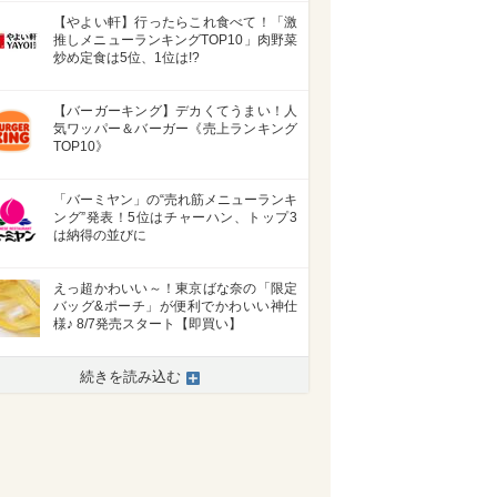
【やよい軒】行ったらこれ食べて！「激
推しメニューランキングTOP10」肉野菜
炒め定食は5位、1位は!?
【バーガーキング】デカくてうまい！人
気ワッパー＆バーガー《売上ランキング
TOP10》
「バーミヤン」の“売れ筋メニューランキ
ング”発表！5位はチャーハン、トップ3
は納得の並びに
えっ超かわいい～！東京ばな奈の「限定
バッグ&ポーチ」が便利でかわいい神仕
様♪ 8/7発売スタート【即買い】
続きを読み込む