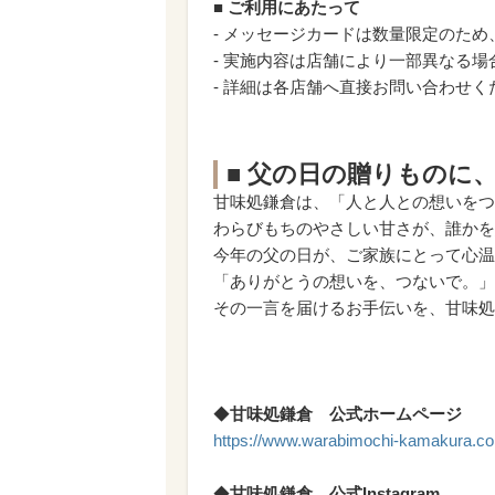
■ ご利用にあたって
- メッセージカードは数量限定のた
- 実施内容は店舗により一部異なる
- 詳細は各店舗へ直接お問い合わせく
■ 父の日の贈りものに
甘味処鎌倉は、「人と人との想いをつ
わらびもちのやさしい甘さが、誰かを
今年の父の日が、ご家族にとって心温
「ありがとうの想いを、つないで。」
その一言を届けるお手伝いを、甘味処
◆
甘味処鎌倉 公式ホームページ
https://www.warabimochi-kamakura.c
◆
甘味処鎌倉 公式Instagram