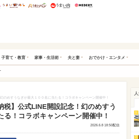
総研 ディズニー特集
mimot.
うまいめし
うまいパン
うまい肉
Medery.
ママ*
子育て・教育
家事・生活術
夫と妻
おでかけ・エンタメ
ー
人
念！幻のめすうなぎが最大１００名に当たる！コラボキャンペーン開催中！
税】公式LINE開設記念！幻のめすう
1
たる！コラボキャンペーン開催中！
2026.6.8 18:50配信
2