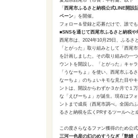
「
西尾市ふるさと納税公式LINE開設
ペーン
」を開催。
フォロー＆登録と応募だけで、誰でも
■SNSを通じて西尾市ふるさと納税
西尾市は、2024年10月29日、ふ
「とがった」取り組みとして「西尾市
を計画しました。その取り組みの一つ
ウントを開設し、「とがった」キャラ
「うなーちょ」を使い、西尾市ふるさ
なーちょ」のちょいキモな見た目やキ
ントは、開設からわずか３か月で１万
な「えびーちょ」が誕生。現在はフォ
ントまで成長（西尾市調べ。全国のふ
るさと納税を広くPRするツールへと
この度さらなるファン獲得のため公式L
三河一色産の幻のめすうなぎ「艶鰻（