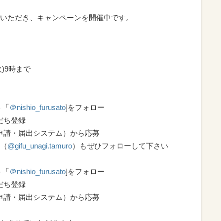
いただき、キャンペーンを開催中です。
火)9時まで
ト「
＠nishio_furusato
]をフォロー
だち登録
電子申請・届出システム）から応募
（
@gifu_unagi.tamuro
）もぜひフォローして下さい
ト「
＠nishio_furusato
]をフォロー
だち登録
電子申請・届出システム）から応募