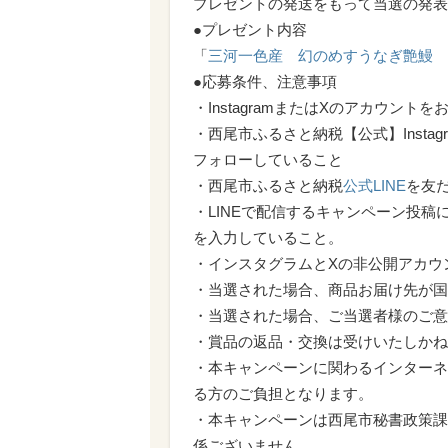
プレゼントの発送をもって当選の発表
●プレゼント内容
「
三河一色産 幻のめすうなぎ艶鰻 蒲
●応募条件、注意事項
・InstagramまたはXのアカウント
・西尾市ふるさと納税【公式】Instagr
フォローしていること
・西尾市ふるさと納税
公式LINE
を友
・LINEで配信するキャンペーン投稿
を入力していること。
・インスタグラムとXの非公開アカウ
・当選された場合、商品お届け先が国
・当選された場合、ご当選者様のご意
・賞品の返品・交換は受けいたしかね
・本キャンペーンに関わるインターネ
る方のご負担となります。
・本キャンペーンは西尾市秘書政策課が開催し
係ございません。