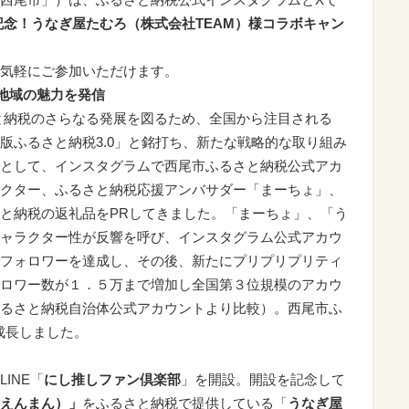
記念！うなぎ屋たむろ（株式会社TEAM）様コラボキャン
気軽にご参加いただけます。
や地域の魅力を発信
るさと納税のさらなる発展を図るため、全国から注目される
版ふるさと納税3.0」と銘打ち、新たな戦略的な取り組み
として、インスタグラムで西尾市ふるさと納税公式アカ
クター、ふるさと納税応援アンバサダー「まーちょ」、
と納税の返礼品をPRしてきました。「まーちょ」、「う
ャラクター性が反響を呼び、インスタグラム公式アカウ
フォロワーを達成し、その後、新たにプリプリプリティ
ロワー数が１．５万まで増加し全国第３位規模のアカウ
るさと納税自治体公式アカウントより比較）。西尾市ふ
成長しました。
INE「
にし推しファン倶楽部
」を開設。開設を記念して
えんまん）」
をふるさと納税で提供している「
うなぎ屋