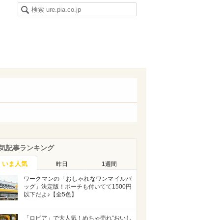
気記事ランキング
いま人気
昨日
1週間
ワークマンの「おしゃれなワンマイルバ
ッグ」決定版！ポーチも付いてて1500円
以下だよ♪【全5色】
「ロピア」で大人気！めちゃ売れ“おいし