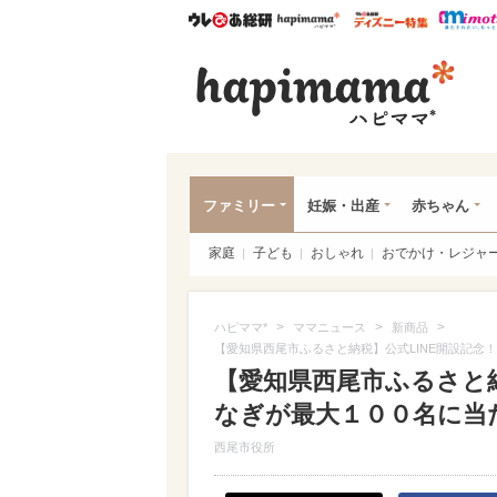
ウレぴあ総研
ハピママ*
ウレぴあ
ハピ
ファミリー
妊娠・出産
赤ちゃん
家庭
子ども
おしゃれ
おでかけ・レジャ
>
>
>
ハピママ*
ママニュース
新商品
【愛知県西尾市ふるさと納税】公式LINE開設記
【愛知県西尾市ふるさと納
なぎが最大１００名に当
西尾市役所