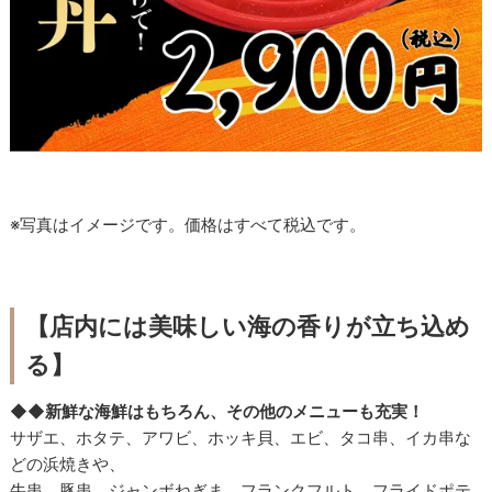
※写真はイメージです。価格はすべて税込です。
【
店内には美味しい海の香りが立ち込め
る
】
◆◆新鮮な海鮮はもちろん、その他のメニューも充実！
サザエ、ホタテ、アワビ、ホッキ貝、エビ、タコ串、イカ串な
どの浜焼きや、
牛串、豚串、ジャンボねぎま、フランクフルト、フライドポテ