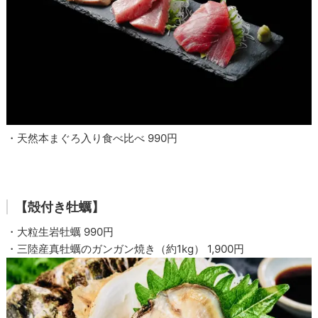
・天然本まぐろ入り食べ比べ 990円
【殻付き牡蠣】
・大粒生岩牡蠣 990円
・三陸産真牡蠣のガンガン焼き（約1kg） 1,900円