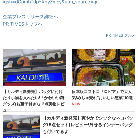
igsh=dGpmbTdpYXgyZmcy&utm_source=qr
企業プレスリリース詳細へ
PR TIMESトップへ
PR TIMES グルメ