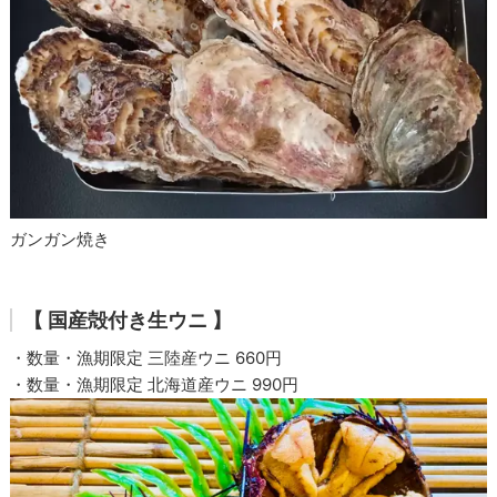
ガンガン焼き
【 国産殻付き生ウニ 】
・数量・漁期限定 三陸産ウニ 660円
・数量・漁期限定 北海道産ウニ 990円