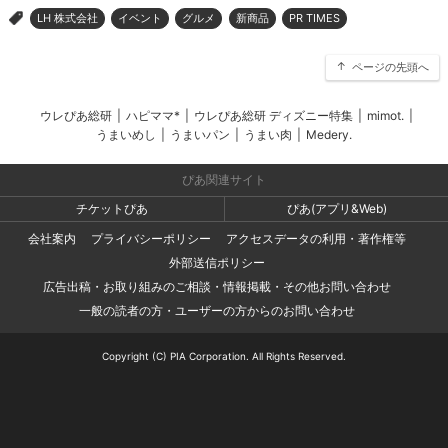
LH 株式会社
イベント
グルメ
新商品
PR TIMES
>
ページの先頭へ
ウレぴあ総研
|
ハピママ*
|
ウレぴあ総研 ディズニー特集
|
mimot.
|
うまいめし
|
うまいパン
|
うまい肉
|
Medery.
ぴあ関連サイト
チケットぴあ
ぴあ(アプリ&Web)
会社案内
プライバシーポリシー
アクセスデータの利用・著作権等
外部送信ポリシー
広告出稿・お取り組みのご相談・情報掲載・その他お問い合わせ
一般の読者の方・ユーザーの方からのお問い合わせ
Copyright (C) PIA Corporation. All Rights Reserved.