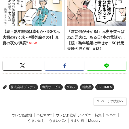
株式会社プレナス
商品サービス
グルメ
新商品
PR TIMES
>
ページの先頭へ
ウレぴあ総研
|
ハピママ*
|
ウレぴあ総研 ディズニー特集
|
mimot.
|
うまいめし
|
うまいパン
|
うまい肉
|
Medery.