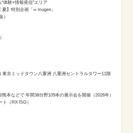
“体験×情報発信”エリア
夏】特別企画「∞ mugen」
（金）
l
1 東京ミッドタウン八重洲 八重洲セントラルタワー11階
岡/熊本などで 年間38分野109本の展示会を開催（2026年）
（RX ISG）