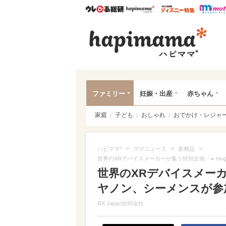
ウレぴあ総研
ハピママ*
ウレぴあ
ハピ
ファミリー
妊娠・出産
赤ちゃん
家庭
子ども
おしゃれ
おでかけ・レジャ
>
>
>
ハピママ*
ママニュース
新商品
世界のXRデバイスメーカーが集う特別企画「∞ mu
世界のXRデバイスメーカ
ヤノン、シーメンスが参
RX Japan合同会社