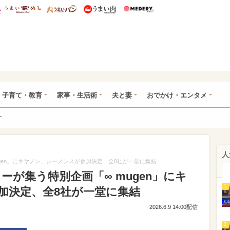
総研 ディズニー特集
mimot.
うまいめし
うまいパン
うまい肉
Medery.
ママ*
子育て・教育
家事・生活術
夫と妻
おでかけ・エンタメ
ー
人
gen」にキヤノン、シーメンスが参加決定、全8社が一堂に集結
ーが集う特別企画「∞ mugen」にキ
1
加決定、全8社が一堂に集結
2026.6.9 14:00配信
2