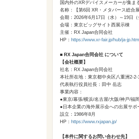
国内外のXRデバイスメーカーが集まる
名称：【第6回 XR・メタバース総合展 
会期：2026年6月17日（水）～19日
会場：東京ビッグサイト西展示棟
主催：RX Japan合同会社
HP：
https://www.xr-fair.jp/hub/ja-jp.htm
■ RX Japan合同会社 について
【会社概要】
社名：RX Japan合同会社
本社所在地：東京都中央区八重洲2-2-
代表執行役員社長：田中 岳志
事業内容：
●東京/幕張/横浜/名古屋/大阪/神戸/福
●日本企業の海外展示会への出展サポート
設立：1986年8月
HP：
https://www.rxjapan.jp/
【本件に関するお問い合わせ先】