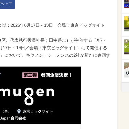
kでシェア
3
会期：2026年6月17日～19日 会場：東京ビッグサイト
都中央区、代表執行役員社長：田中岳志）が主催する「XR・
4
6月17日～19日／会場：東京ビッグサイト）にて開催する
ン）」において、キヤノン、シーメンスの2社が新たに参画す
5