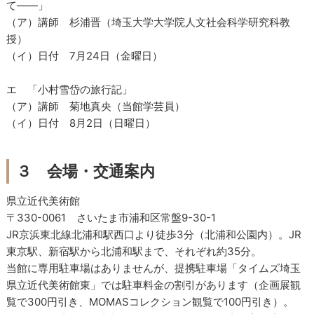
て――」
（ア）講師 杉浦晋（埼玉大学大学院人文社会科学研究科教
授）
（イ）日付 7月24日（金曜日）
エ 「小村雪岱の旅行記」
（ア）講師 菊地真央（当館学芸員）
（イ）日付 8月2日（日曜日）
３ 会場・交通案内
県立近代美術館
〒330-0061 さいたま市浦和区常盤9-30-1
JR京浜東北線北浦和駅西口より徒歩3分（北浦和公園内）。JR
東京駅、新宿駅から北浦和駅まで、それぞれ約35分。
当館に専用駐車場はありませんが、提携駐車場「タイムズ埼玉
県立近代美術館東」では駐車料金の割引があります（企画展観
覧で300円引き、MOMASコレクション観覧で100円引き）。