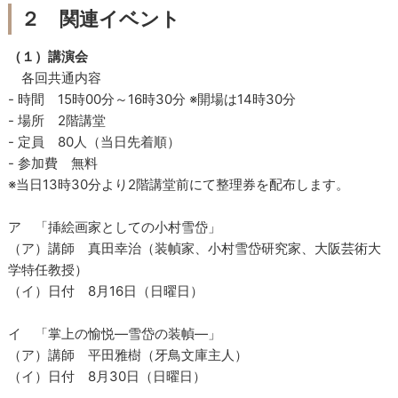
２ 関連イベント
（１）講演会
各回共通内容
- 時間 15時00分～16時30分 ※開場は14時30分
- 場所 2階講堂
- 定員 80人（当日先着順）
- 参加費 無料
※当日13時30分より2階講堂前にて整理券を配布します。
ア 「挿絵画家としての小村雪岱」
（ア）講師 真田幸治（装幀家、小村雪岱研究家、大阪芸術大
学特任教授）
（イ）日付 8月16日（日曜日）
イ 「掌上の愉悦―雪岱の装幀―」
（ア）講師 平田雅樹（牙鳥文庫主人）
（イ）日付 8月30日（日曜日）