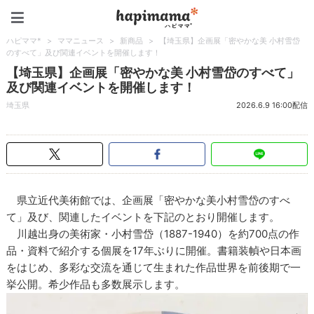
ハピママ*
ハピママ*
>
ママニュース
>
新商品
>
【埼玉県】企画展「密やかな美 小村雪岱
のすべて」及び関連イベントを開催します！
【埼玉県】企画展「密やかな美 小村雪岱のすべて」
及び関連イベントを開催します！
埼玉県
2026.6.9 16:00配信
県立近代美術館では、企画展「密やかな美小村雪岱のすべ
て」及び、関連したイベントを下記のとおり開催します。
川越出身の美術家・小村雪岱（1887-1940）を約700点の作
品・資料で紹介する個展を17年ぶりに開催。書籍装幀や日本画
をはじめ、多彩な交流を通じて生まれた作品世界を前後期で一
挙公開。希少作品も多数展示します。