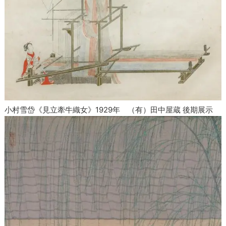
小村雪岱《見立牽牛織女》1929年 （有）田中屋蔵 後期展示