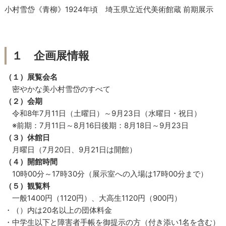
小村雪岱《青柳》1924年頃 埼玉県立近代美術館蔵 前期展示
１ 企画展情報
（１）展覧会名
密やかな美小村雪岱のすべて
（２）会期
令和8年7月11日（土曜日）～9月23日（水曜日・祝日）
※前期：7月11日～8月16日後期：8月18日～9月23日
（３）休館日
月曜日（7月20日、9月21日は開館）
（４）開館時間
10時00分～17時30分（展示室への入場は17時00分まで）
（５）観覧料
一般1400円（1120円）、大高生1120円（900円）
・（）内は20名以上の団体料金
・中学生以下と障害者手帳を御提示の方（付き添い1名を含む）