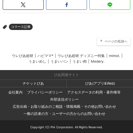
コマース記事
>
ページの先頭へ
ウレぴあ総研
|
ハピママ*
|
ウレぴあ総研 ディズニー特集
|
mimot.
|
うまいめし
|
うまいパン
|
うまい肉
|
Medery.
ぴあ関連サイト
チケットぴあ
ぴあ(アプリ&Web)
会社案内
プライバシーポリシー
アクセスデータの利用・著作権等
外部送信ポリシー
広告出稿・お取り組みのご相談・情報掲載・その他お問い合わせ
一般の読者の方・ユーザーの方からのお問い合わせ
Copyright (C) PIA Corporation. All Rights Reserved.