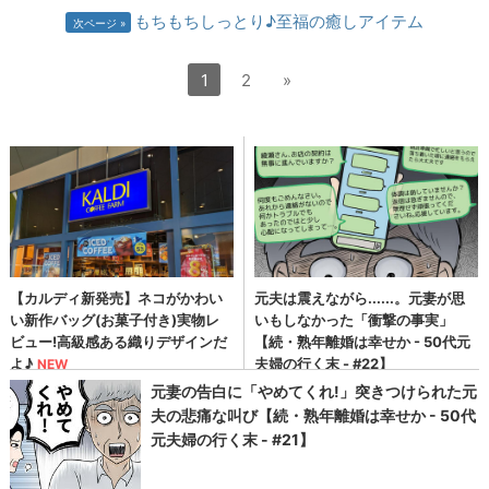
もちもちしっとり♪至福の癒しアイテム
次ページ
1
2
»