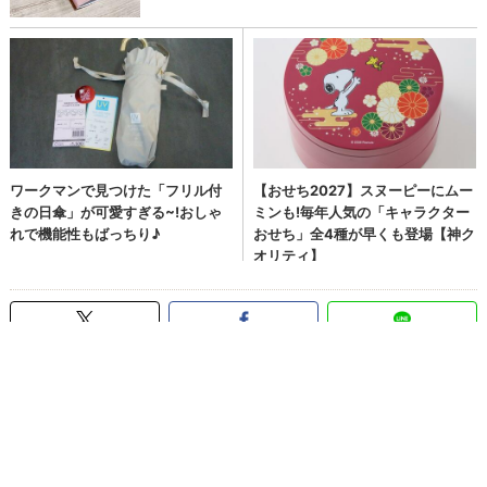
スヌーピー
#スヌーピー
PEANUTS
雑誌付録
#雑誌付録
付録
>
cookpad plus
クックパッドプラス
保冷バッグ