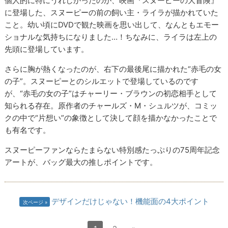
個人的に特にうれしかったのが、映画『スヌーピーの大冒険』
に登場した、スヌーピーの前の飼い主・ライラが描かれていた
こと。幼い頃にDVDで観た映画を思い出して、なんともエモー
ショナルな気持ちになりました…！ちなみに、ライラは左上の
先頭に登場しています。
さらに胸が熱くなったのが、右下の最後尾に描かれた“赤毛の女
の子”。スヌーピーとのシルエットで登場しているのです
が、“赤毛の女の子”はチャーリー・ブラウンの初恋相手として
知られる存在。原作者のチャールズ・M・シュルツが、コミッ
クの中で“片想い”の象徴として決して顔を描かなかったことで
も有名です。
スヌーピーファンならたまらない特別感たっぷりの75周年記念
アートが、バッグ最大の推しポイントです。
デザインだけじゃない！機能面の4大ポイント
次ページ