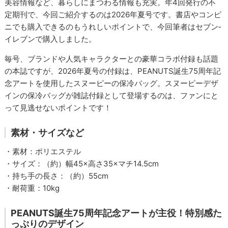
美容情報など、暮らしにまつわる情報も充実。年4回発行の不
定期刊で、今回ご紹介するのは2026年夏号です。書店やコンビ
ニでも購入できるのもうれしいポイントで、今回筆者はセブン‐
イレブンで購入しました。
毎号、ブランドや人気キャラクターとの豪華コラボ付録も話題
の本誌ですが、2026年夏号の付録は、PEANUTS誕生75周年記
念アートを使用したスヌーピーの保冷バッグ。スヌーピーデザ
インの保冷バッグが雑誌付録として登場するのは、ファンにと
って見逃せないポイントです！
素材・サイズなど
・素材：ポリエステル
・サイズ：（約）幅45×高さ35×マチ14.5cm
・持ち手の長さ：（約）55cm
・耐荷重：10kg
PEANUTS誕生75周年記念アートが主役！特別感た
っぷりのデザイン