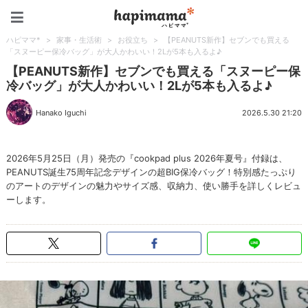
ハピママ*
ハピママ*
>
家事・生活術
>
お役立ち
>
【PEANUTS新作】セブンでも買える
「スヌーピー保冷バッグ」が大人かわいい！2Lが5本も入るよ♪
【PEANUTS新作】セブンでも買える「スヌーピー保
冷バッグ」が大人かわいい！2Lが5本も入るよ♪
Hanako Iguchi
2026.5.30 21:20
2026年5月25日（月）発売の『cookpad plus 2026年夏号』付録は、
PEANUTS誕生75周年記念デザインの超BIG保冷バッグ！特別感たっぷり
のアートのデザインの魅力やサイズ感、収納力、使い勝手を詳しくレビュ
ーします。