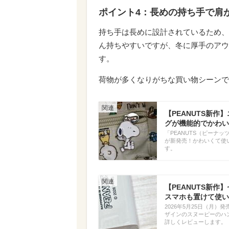
ポイント4：長めの持ち手で肩
持ち手は長めに設計されているため、
ん持ちやすいですが、冬に厚手のアウ
す。
荷物が多くなりがちな買い物シーンで
【PEANUTS新
グが機能的でかわい
「PEANUTS（ピーナ
が新発売！かわいくて使
す。
【PEANUTS新
スマホも置けて使い
2026年5月25日（月）発売
ザインのスヌーピーのハ
詳しくレビューします。