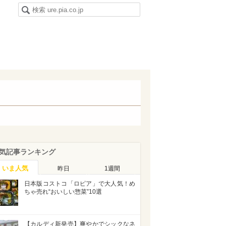
気記事ランキング
いま人気
昨日
1週間
日本版コストコ「ロピア」で大人気！め
ちゃ売れ“おいしい惣菜”10選
【カルディ新発売】爽やかでシックなネ