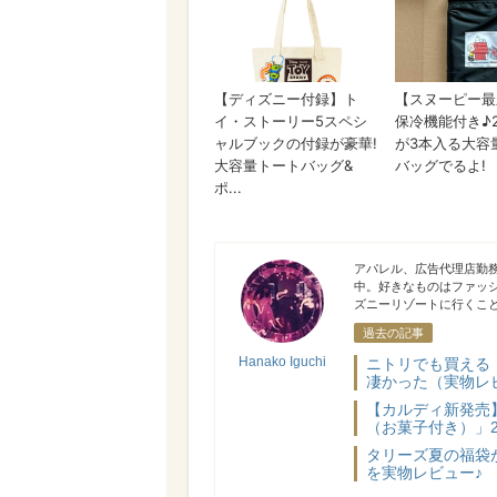
Hanako Iguchi
アパレル、広告代理店勤
中。好きなものはファッ
ズニーリゾートに行くこ
過去の記事
Hanako Iguchi
ニトリでも買える
凄かった（実物レ
【カルディ新発売
（お菓子付き）」
タリーズ夏の福袋
を実物レビュー♪