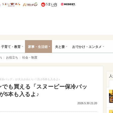
総研 ディズニー特集
mimot.
うまいめし
うまいパン
うまい肉
Medery.
ママ*
子育て・教育
家事・生活術
夫と妻
おでかけ・エンタメ
れ
お役立ち
社会・制度
人
保冷バッグ」が大人かわいい！2Lが5本も入るよ♪
ブンでも買える「スヌーピー保冷バッ
1
が5本も入るよ♪
2026.5.30 21:20
2