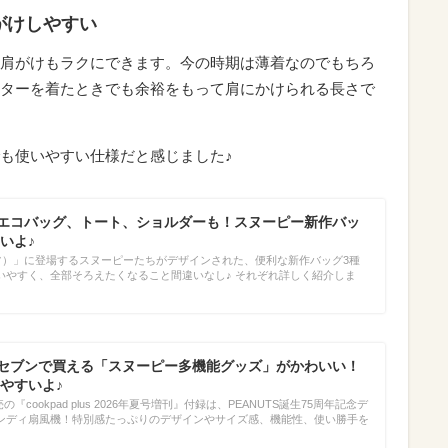
がけしやすい
肩がけもラクにできます。今の時期は薄着なのでもちろ
ターを着たときでも余裕をもって肩にかけられる長さで
も使いやすい仕様だと感じました♪
作】エコバッグ、トート、ショルダーも！スヌーピー新作バッ
いよ♪
ッツ）」に登場するスヌーピーたちがデザインされた、便利な新作バッグ3種
いやすく、全部そろえたくなること間違いなし♪ それぞれ詳しく紹介しま
作】セブンで買える「スヌーピー多機能グッズ」がかわいい！
やすいよ♪
の『cookpad plus 2026年夏号増刊』付録は、PEANUTS誕生75周年記念デ
ンディ扇風機！特別感たっぷりのデザインやサイズ感、機能性、使い勝手を