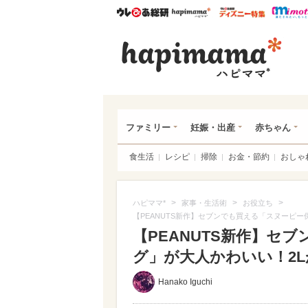
ウレぴあ総研
ハピママ*
ウレぴあ
ハピ
ファミリー
妊娠・出産
赤ちゃん
食生活
レシピ
掃除
お金・節約
おしゃ
>
>
>
ハピママ*
家事・生活術
お役立ち
【PEANUTS新作】セブンでも買える「スヌーピー
【PEANUTS新作】セ
グ」が大人かわいい！2L
Hanako Iguchi