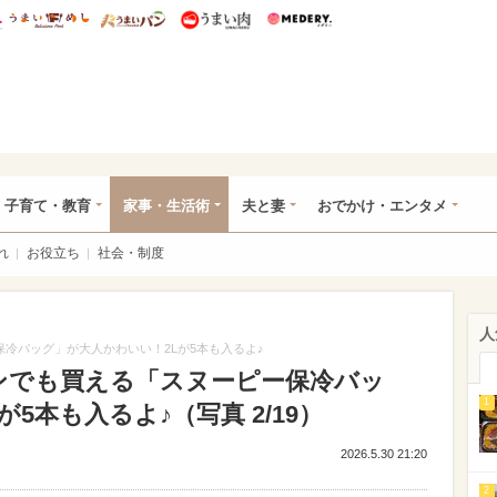
総研 ディズニー特集
mimot.
うまいめし
うまいパン
うまい肉
Medery.
ママ*
子育て・教育
家事・生活術
夫と妻
おでかけ・エンタメ
れ
お役立ち
社会・制度
人
保冷バッグ」が大人かわいい！2Lが5本も入るよ♪
ブンでも買える「スヌーピー保冷バッ
1
5本も入るよ♪（写真 2/19）
2026.5.30 21:20
2