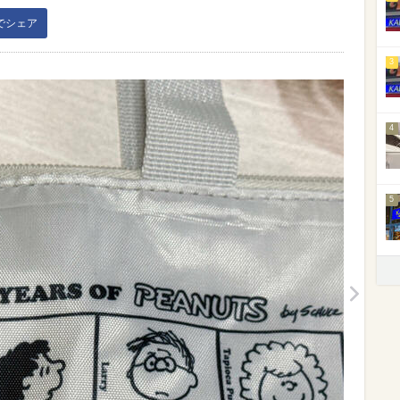
kでシェア
3
4
5