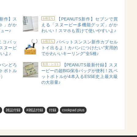
S新作】ス
【PEANUTS新作】セブンで買
お役立ち
ト」がか
える「スヌーピー多機能グッズ」がか
ュー♪
わいい！スマホも置けて使いやすいよ♪
】エコバッ
パペットスンスン新作カプセル
お役立ち
スヌーピ
トイ出るよ！カバンにつけたい“実用的
いよ♪
でかわいいキーリング”全5種♪
パンどろ
【PEANUTS最新付録】スヌ
生活・シゴト
トボトル
ーピーの超BIG保冷バッグが便利！2Lペ
ー）
ットボトルが4本入るESSE史上最大級
の大容量♪
雑誌付録
#雑誌付録
付録
cookpad plus