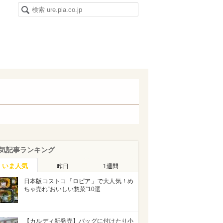
気記事ランキング
いま人気
昨日
1週間
日本版コストコ「ロピア」で大人気！め
ちゃ売れ“おいしい惣菜”10選
【カルディ新発売】バッグに付けたり小