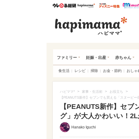
ウレぴあ総研
ハピママ*
ウレぴあ
ハピ
ファミリー
妊娠・出産
赤ちゃん
食生活
レシピ
掃除
お金・節約
おしゃ
>
>
>
ハピママ*
家事・生活術
お役立ち
【PEANUTS新作】セブンでも買える「スヌーピー
【PEANUTS新作】セ
グ」が大人かわいい！2Lが
Hanako Iguchi