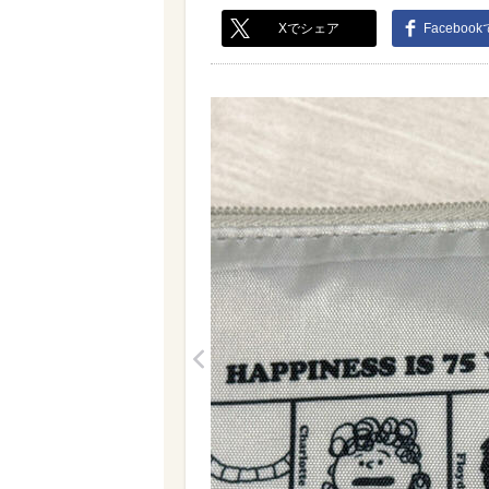
Xでシェア
Faceboo
<