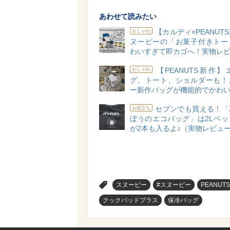
あわせて読みたい
【カルディ×PEANUT
おしゃれ
ヌーピーの「お菓子付きトー
わいすぎて即カゴへ！実物レビ
【PEANUTS新作
おしゃれ
グ、トート、ショルダーも！
ー新作バッグが機能的でかわい
セブンでも買える！「
お役立ち
ぼうのエコバッグ」は2Lペッ
が2本も入るよ♪（実物レビュ
>
スヌーピー
#スヌーピー
PEANUTS
クックパッドプラス
保冷バッグ