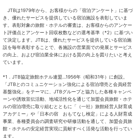
JTBは1979年から、お客様からの「宿泊アンケート」に基づ
き、優れたサービスを提供している宿泊施設を表彰していま
す。表彰対象の旅館・ホテルの審査は、お客様からのアンケー
ト評価点とアンケート回収枚数などの選考基準（*2）に基づい
て決定します。JTBは、優れたサービスを提供している宿泊施
設を毎年表彰することで、各施設の営業面での発展とサービス
の向上、および宿泊業全体における質の向上を図りたいと考え
ています。
*1．JTB協定旅館ホテル連盟…1956年（昭和31年）に創設。
「JTBとのコミュニケーション強化による宿泊増売と会員経営
基盤強化」をテーマに、JTBグループと協力した各種キャンペ
ーンや誘致宣伝活動、地域活性化を通じて加盟会員旅館・ホテ
ルの宿泊増売に取り組むとともに「（一社）旅館経営人財育成
アカデミー」や「日本の宿 おもてなし検定」による人財育成
事業、各種委員会の調査研究や研修活動を通して、加盟会員旅
館・ホテルの安定経営実現に貢献すべく活発な活動を行ってい
ます。