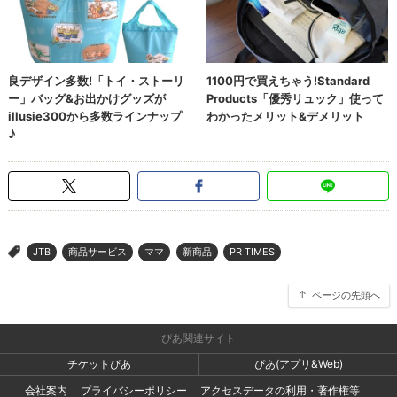
JTB
商品サービス
ママ
新商品
PR TIMES
>
ページの先頭へ
ぴあ関連サイト
チケットぴあ
ぴあ(アプリ&Web)
会社案内
プライバシーポリシー
アクセスデータの利用・著作権等