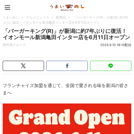
うまいめし
うまいめし
>
グルメニュース
>
新商品
>
「バーガーキング(R)」が新潟に約7年
ぶりに復活！イオンモール新潟亀田インター店を6月11日オープン
「バーガーキング(R)」が新潟に約7年ぶりに復活！
イオンモール新潟亀田インター店を6月11日オープン
野村屋グループ
2026.6.10 18:10配信
フランチャイズ加盟を通じて、全国で愛される味を新潟の皆さ
まへ