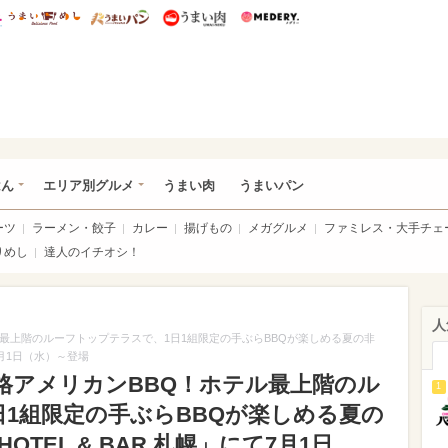
総研 ディズニー特集
mimot.
うまいめし
うまいパン
うまい肉
Medery.
いめし
はん
エリア別グルメ
うまい肉
うまいパン
ーツ
ラーメン・餃子
カレー
揚げもの
メガグルメ
ファミレス・大手チェ
りめし
達人のイチオシ！
人
最上階のルーフトップテラスで、1日1組限定の手ぶらBBQが楽しめる夏の非
て7月1日（水）～登場
格アメリカンBBQ！ホテル最上階のル
1
日1組限定の手ぶらBBQが楽しめる夏の
OTEL & BAR 札幌」にて7月1日