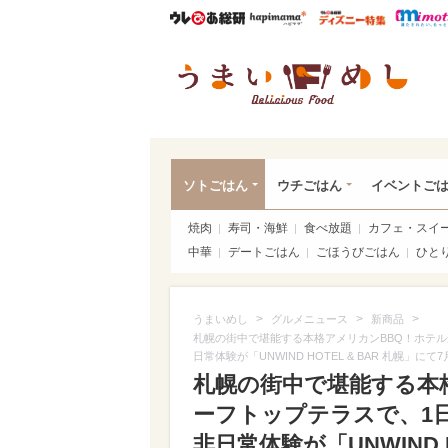
ウレぴあ総研
ハピママ*
ウレぴあ
うま
ソトごはん
ウチごはん
イベントご
焼肉
寿司・海鮮
食べ放題
カフェ・スイ
中華
デートごはん
ごほうびごはん
ひと
>
>
>
うまいめし
グルメニュース
新商品
札幌の街中で堪能する本格アメリカンBBQ！ホテル
日常体験が「UNWIND HOTEL & BAR 札幌」に
札幌の街中で堪能する本
ーフトップテラスで、1
非日常体験が「UNWIND H