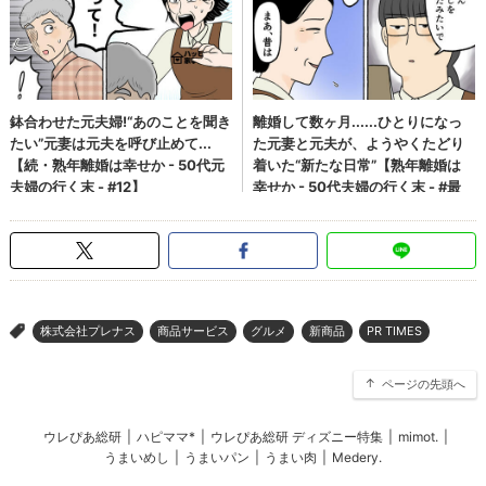
株式会社プレナス
商品サービス
グルメ
新商品
PR TIMES
>
ページの先頭へ
ウレぴあ総研
|
ハピママ*
|
ウレぴあ総研 ディズニー特集
|
mimot.
|
うまいめし
|
うまいパン
|
うまい肉
|
Medery.